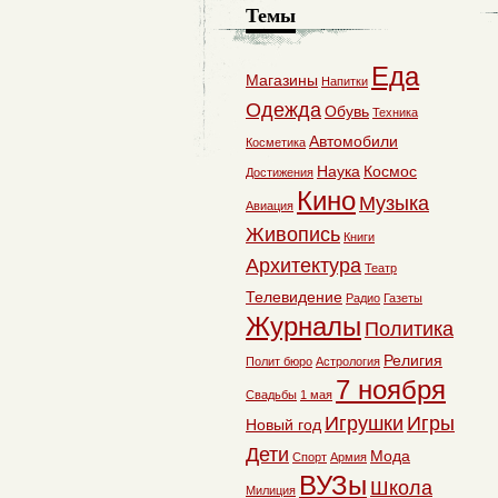
Темы
Еда
Магазины
Напитки
Одежда
Обувь
Техника
Автомобили
Косметика
Наука
Космос
Достижения
Кино
Музыка
Авиация
Живопись
Книги
Архитектура
Театр
Телевидение
Радио
Газеты
Журналы
Политика
Религия
Полит бюро
Астрология
7 ноября
Свадьбы
1 мая
Игрушки
Игры
Новый год
Дети
Мода
Спорт
Армия
ВУЗы
Школа
Милиция