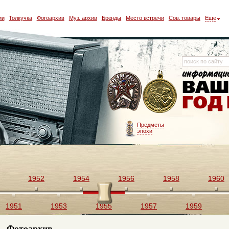
ии
Толкучка
Фотоархив
Муз. архив
Бренды
Место встречи
Сов. товары
Еще
Предметы
эпохи
1952
1954
1956
1958
1960
1951
1953
1955
1957
1959
Фотоархив