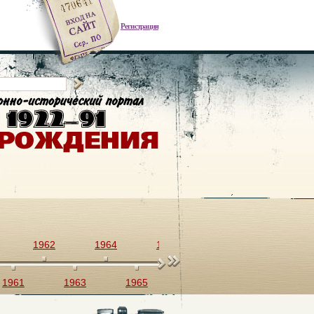
Регистрация
1962
1964
1966
1968
1970
1961
1963
1965
1967
1969