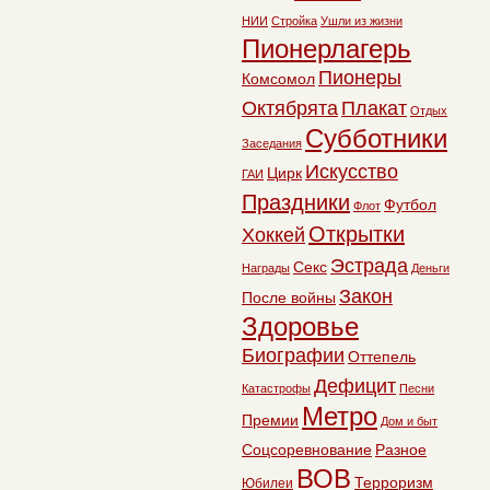
НИИ
Стройка
Ушли из жизни
Пионерлагерь
Пионеры
Комсомол
Октябрята
Плакат
Отдых
Субботники
Заседания
Искусство
Цирк
ГАИ
Праздники
Футбол
Флот
Открытки
Хоккей
Эстрада
Секс
Награды
Деньги
Закон
После войны
Здоровье
Биографии
Оттепель
Дефицит
Катастрофы
Песни
Метро
Премии
Дом и быт
Соцсоревнование
Разное
ВОВ
Терроризм
Юбилеи