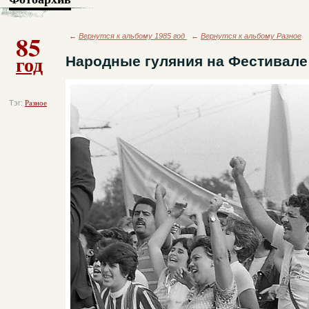
85
←
Вернутся к альбому 1985 год
←
Вернутся к альбому Разное
год
Народные гуляния на Фестивале
Тэг:
Разное