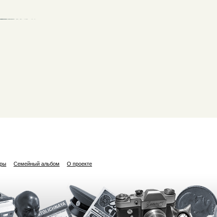
ары
Семейный альбом
О проекте