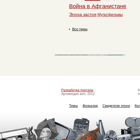
Война в Афганистане
Эпоха застоя
Мультфильмы
Все темы
Разработка портала
К
Артимедия веб, 2012
п
Темы
Фольклор
Свидетели эпохи
Ко