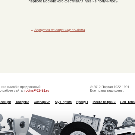
первого московского фестиваля, уже не получилось.
←
Вернутся на страницу альбома
нига жалоб и предложений
© 2012 Портал 1922-1991.
о работе сайта:
rodina@22-91.ru
Все права защищены.
ллекции
Толкучка
Фотоархив
Муз. архив
Бренды
Место встречи
Сов. тов