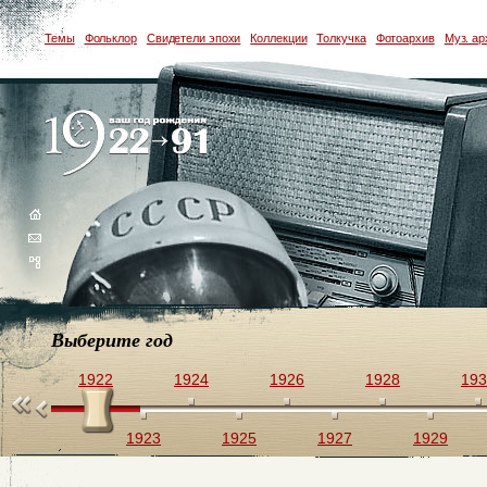
Темы
Фольклор
Свидетели эпохи
Коллекции
Толкучка
Фотоархив
Муз. ар
Выберите год
1922
1924
1926
1928
193
1923
1925
1927
1929