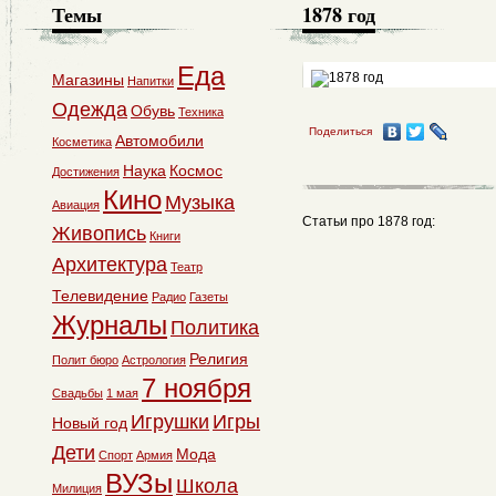
Темы
1878 год
Еда
Магазины
Напитки
Одежда
Обувь
Техника
Поделиться
Автомобили
Косметика
Наука
Космос
Достижения
Кино
Музыка
Авиация
Статьи про 1878 год:
Живопись
Книги
Архитектура
Театр
Телевидение
Радио
Газеты
Журналы
Политика
Религия
Полит бюро
Астрология
7 ноября
Свадьбы
1 мая
Игрушки
Игры
Новый год
Дети
Мода
Спорт
Армия
ВУЗы
Школа
Милиция