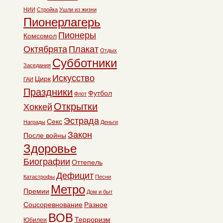
НИИ
Стройка
Ушли из жизни
Пионерлагерь
Пионеры
Комсомол
Октябрята
Плакат
Отдых
Субботники
Заседания
Искусство
Цирк
ГАИ
Праздники
Футбол
Флот
Открытки
Хоккей
Эстрада
Секс
Награды
Деньги
Закон
После войны
Здоровье
Биографии
Оттепель
Дефицит
Катастрофы
Песни
Метро
Премии
Дом и быт
Соцсоревнование
Разное
ВОВ
Терроризм
Юбилеи