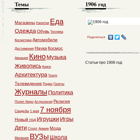
Темы
1906 год
Еда
Магазины
Напитки
Одежда
Обувь
Техника
Поделиться
Автомобили
Косметика
Наука
Космос
Достижения
Кино
Музыка
Авиация
Статьи про 1906 год:
Живопись
Книги
Архитектура
Театр
Телевидение
Радио
Газеты
Журналы
Политика
Религия
Полит бюро
Астрология
7 ноября
Свадьбы
1 мая
Игрушки
Игры
Новый год
Дети
Мода
Спорт
Армия
ВУЗы
Школа
Милиция