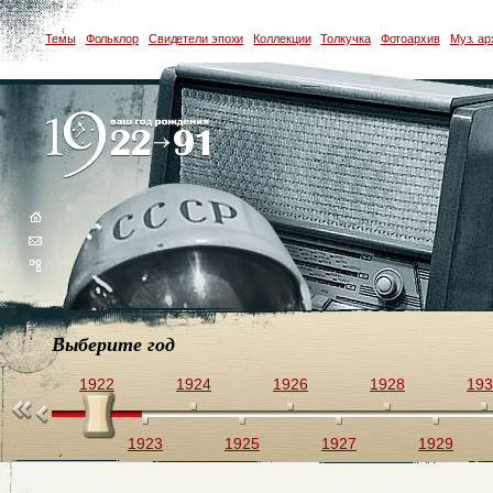
Темы
Фольклор
Свидетели эпохи
Коллекции
Толкучка
Фотоархив
Муз. ар
Выберите год
1922
1924
1926
1928
193
1923
1925
1927
1929