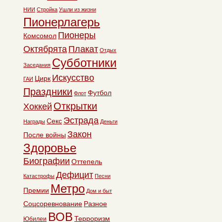
НИИ
Стройка
Ушли из жизни
Пионерлагерь
Пионеры
Комсомол
Октябрята
Плакат
Отдых
Субботники
Заседания
Искусство
Цирк
ГАИ
Праздники
Футбол
Флот
Открытки
Хоккей
Эстрада
Секс
Награды
Деньги
Закон
После войны
Здоровье
Биографии
Оттепель
Дефицит
Катастрофы
Песни
Метро
Премии
Дом и быт
Соцсоревнование
Разное
ВОВ
Терроризм
Юбилеи