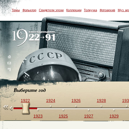
Темы
Фольклор
Свидетели эпохи
Коллекции
Толкучка
Фотоархив
Муз. ар
Выберите год
1922
1924
1926
1928
193
1923
1925
1927
1929