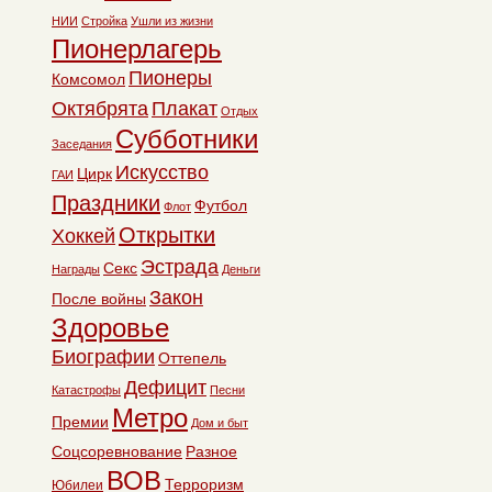
НИИ
Стройка
Ушли из жизни
Пионерлагерь
Пионеры
Комсомол
Октябрята
Плакат
Отдых
Субботники
Заседания
Искусство
Цирк
ГАИ
Праздники
Футбол
Флот
Открытки
Хоккей
Эстрада
Секс
Награды
Деньги
Закон
После войны
Здоровье
Биографии
Оттепель
Дефицит
Катастрофы
Песни
Метро
Премии
Дом и быт
Соцсоревнование
Разное
ВОВ
Терроризм
Юбилеи