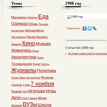
Темы
1908 год
Еда
Магазины
Напитки
Одежда
Обувь
Техника
Поделиться
Автомобили
Косметика
Наука
Космос
Достижения
Кино
Музыка
Авиация
Статьи про 1908 год:
Живопись
Книги
История советской мультиплик
Архитектура
Театр
Телевидение
Радио
Газеты
Журналы
Политика
Религия
Полит бюро
Астрология
7 ноября
Свадьбы
1 мая
Игрушки
Игры
Новый год
Дети
Мода
Спорт
Армия
ВУЗы
Школа
Милиция