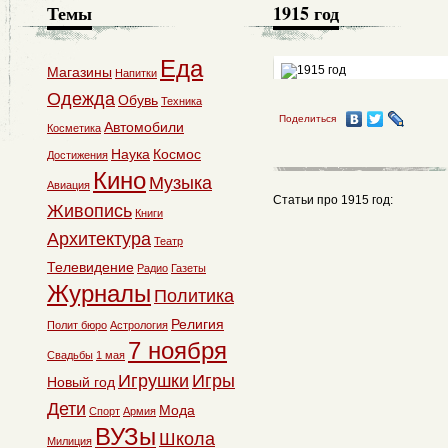
Темы
1915 год
Еда
Магазины
Напитки
Одежда
Обувь
Техника
Поделиться
Автомобили
Косметика
Наука
Космос
Достижения
Кино
Музыка
Авиация
Статьи про 1915 год:
Живопись
Книги
Архитектура
Театр
Телевидение
Радио
Газеты
Журналы
Политика
Религия
Полит бюро
Астрология
7 ноября
Свадьбы
1 мая
Игрушки
Игры
Новый год
Дети
Мода
Спорт
Армия
ВУЗы
Школа
Милиция