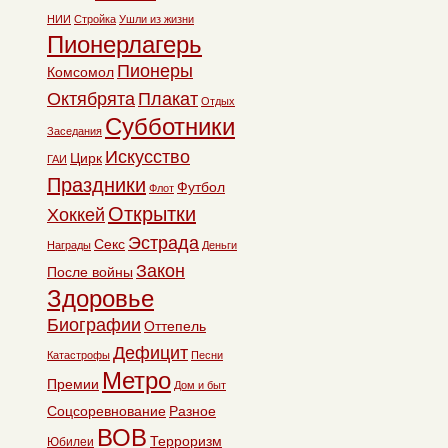
НИИ
Стройка
Ушли из жизни
Пионерлагерь
Пионеры
Комсомол
Октябрята
Плакат
Отдых
Субботники
Заседания
Искусство
Цирк
ГАИ
Праздники
Футбол
Флот
Открытки
Хоккей
Эстрада
Секс
Награды
Деньги
Закон
После войны
Здоровье
Биографии
Оттепель
Дефицит
Катастрофы
Песни
Метро
Премии
Дом и быт
Соцсоревнование
Разное
ВОВ
Терроризм
Юбилеи