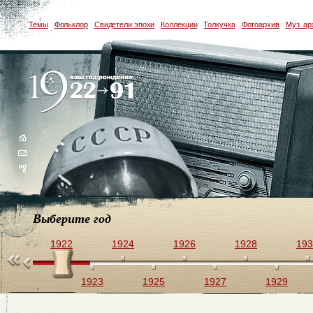
Темы
Фольклор
Свидетели эпохи
Коллекции
Толкучка
Фотоархив
Муз. ар
Выберите год
1922
1924
1926
1928
193
1923
1925
1927
1929