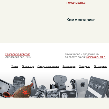
пожаловаться
Комментарии:
Разработка портала
Книга жалоб и предложений
Артимедия веб, 2012
по работе сайта:
rodina@22-91.ru
Темы
Фольклор
Свидетели эпохи
Коллекции
Толкучка
Фотоархив