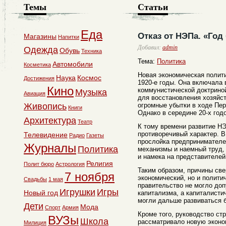
Темы
Статьи
Еда
Отказ от НЭПа. «Го
Магазины
Напитки
Добавил:
admin
Одежда
Обувь
Техника
Тема:
Политика
Автомобили
Косметика
Новая экономическая полит
Наука
Космос
Достижения
1920-е годы. Она включала 
Кино
коммунистической доктрино
Музыка
Авиация
для восстановления хозяйст
Живопись
огромные убытки в ходе Пер
Книги
Однако в середине 20-х год
Архитектура
Театр
К тому времени развитие Н
противоречивый характер. 
Телевидение
Радио
Газеты
прослойка предпринимателе
Журналы
Политика
механизмы и наемный труд, 
и намека на представителе
Религия
Полит бюро
Астрология
Таким образом, причины св
7 ноября
экономический, но и полити
Свадьбы
1 мая
правительство не могло доп
Игрушки
Игры
Новый год
капитализма, а капиталисти
могли дальше развиваться б
Дети
Мода
Спорт
Армия
Кроме того, руководство ст
ВУЗы
Школа
рассматривало новую эконо
Милиция