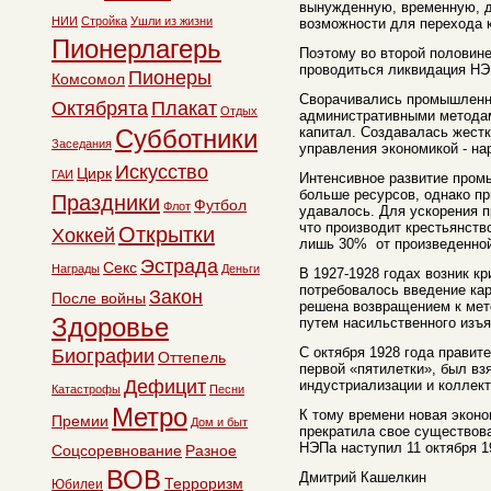
вынужденную, временную, 
НИИ
Стройка
Ушли из жизни
возможности для перехода 
Пионерлагерь
Поэтому во второй половине
проводиться ликвидация НЭ
Пионеры
Комсомол
Сворачивались промышленн
Октябрята
Плакат
Отдых
административными методам
Субботники
капитал. Создавалась жест
Заседания
управления экономикой - на
Искусство
Цирк
ГАИ
Интенсивное развитие пром
больше ресурсов, однако пр
Праздники
Футбол
Флот
удавалось. Для ускорения 
что производит крестьянств
Открытки
Хоккей
лишь 30% от произведенной
Эстрада
Секс
Награды
Деньги
В 1927-1928 годах возник кр
потребовалось введение ка
Закон
После войны
решена возвращением к мет
Здоровье
путем насильственного изъя
С октября 1928 года правит
Биографии
Оттепель
первой «пятилетки», был взя
Дефицит
индустриализации и коллек
Катастрофы
Песни
Метро
К тому времени новая экон
Премии
Дом и быт
прекратила свое существов
НЭПа наступил 11 октября 1
Соцсоревнование
Разное
ВОВ
Дмитрий Кашелкин
Терроризм
Юбилеи