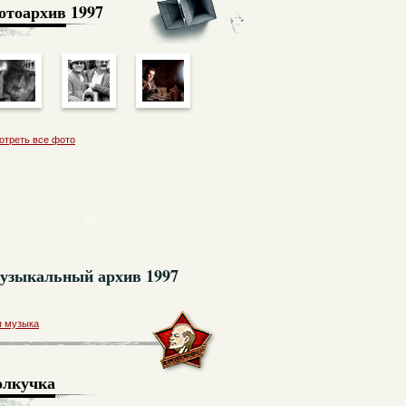
отоархив
1997
отреть все фото
узыкальный архив 1997
я музыка
олкучка