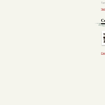
Ти
Чи
С
См