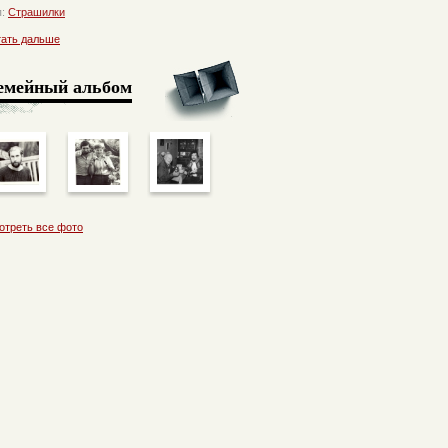
п:
Страшилки
тать дальше
емейный альбом
отреть все фото