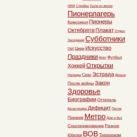
НИИ
Стройка
Ушли из жизни
Пионерлагерь
Пионеры
Комсомол
Октябрята
Плакат
Отдых
Субботники
Заседания
Искусство
Цирк
ГАИ
Праздники
Футбол
Флот
Открытки
Хоккей
Эстрада
Секс
Награды
Деньги
Закон
После войны
Здоровье
Биографии
Оттепель
Дефицит
Катастрофы
Песни
Метро
Премии
Дом и быт
Соцсоревнование
Разное
ВОВ
Терроризм
Юбилеи