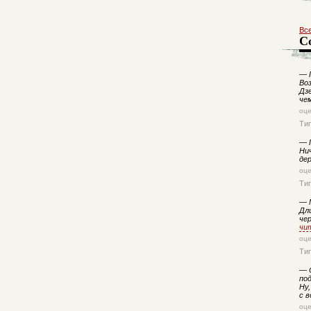
Вс
С
—
П
Во
Дзе
че
оц
Ти
—
П
Ни
де
оц
Ти
—
М
Дли
че
чи
оц
Ти
—
О
по
Ну,
с в
оц