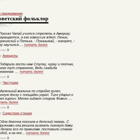
е предложения
оветский фольклор
оехал Чапай учится стрелять в Америку.
звращается, а его комиссия ждет: Ленин,
ржинский и Петька. - Показывай, - говорят, -
му научился.…
читать далее
енок:
0
п:
Анекдоты
одарили гости нам Ступку, чурку и топчан,
чего тут странного, Ведь свадьба
ревянная. …
читать далее
енок:
0
п:
Частушки
аленький мальчик по стройке гулял,
нную доску с площадки украл. Тихо ударил о
реп кирпич: Метко кидает сторож Фомич. …
тать далее
енок:
0
п:
Садисткие стишки
дна девочка поехала в детский лагерь. С
дружками она решила вызвать пиковую даму.
 делали все по правилам: поставили стакан
одой, а на нег…
читать далее
енок:
0