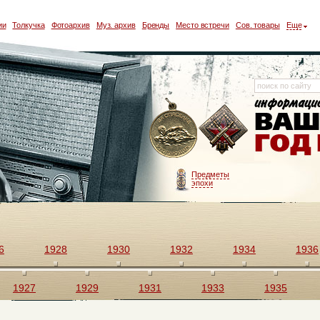
ии
Толкучка
Фотоархив
Муз. архив
Бренды
Место встречи
Сов. товары
Еще
Предметы
эпохи
6
1928
1930
1932
1934
1936
1927
1929
1931
1933
1935