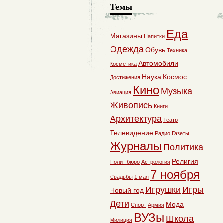
Темы
Еда
Магазины
Напитки
Одежда
Обувь
Техника
Автомобили
Косметика
Наука
Космос
Достижения
Кино
Музыка
Авиация
Живопись
Книги
Архитектура
Театр
Телевидение
Радио
Газеты
Журналы
Политика
Религия
Полит бюро
Астрология
7 ноября
Свадьбы
1 мая
Игрушки
Игры
Новый год
Дети
Мода
Спорт
Армия
ВУЗы
Школа
Милиция