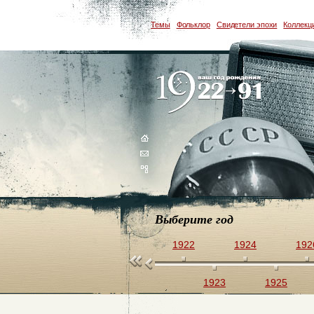
Темы
Фольклор
Свидетели эпохи
Коллекц
Выберите год
1922
1924
192
1923
1925