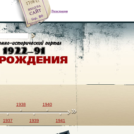
Регистрация
1938
1940
1942
1944
1946
1937
1939
1941
1943
1945