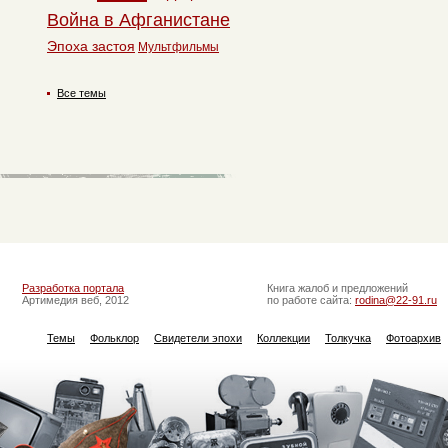
Война в Афганистане
Эпоха застоя
Мультфильмы
Все темы
Разработка портала
Книга жалоб и предложений
Артимедия веб, 2012
по работе сайта:
rodina@22-91.ru
Темы
Фольклор
Свидетели эпохи
Коллекции
Толкучка
Фотоархив