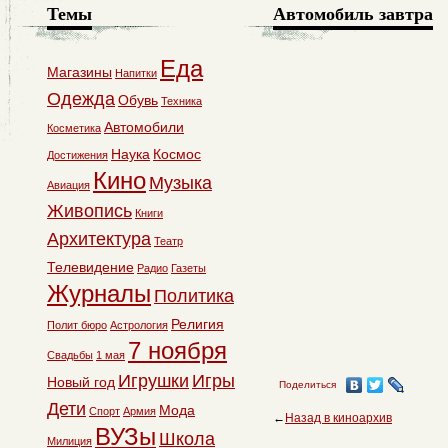
Темы
Автомобиль завтра
Еда
Магазины
Напитки
Одежда
Обувь
Техника
Автомобили
Косметика
Наука
Космос
Достижения
Кино
Музыка
Авиация
Живопись
Книги
Архитектура
Театр
Телевидение
Радио
Газеты
Журналы
Политика
Религия
Полит бюро
Астрология
7 ноября
Свадьбы
1 мая
Игрушки
Игры
Новый год
Поделиться
Дети
Мода
Спорт
Армия
←
Назад в киноархив
ВУЗы
Школа
Милиция