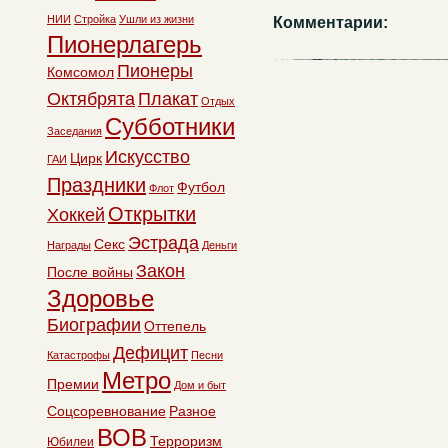
НИИ
Стройка
Ушли из жизни
Комментарии:
Пионерлагерь
Пионеры
Комсомол
Октябрята
Плакат
Отдых
Субботники
Заседания
Искусство
Цирк
ГАИ
Праздники
Футбол
Флот
Открытки
Хоккей
Эстрада
Секс
Награды
Деньги
Закон
После войны
Здоровье
Биографии
Оттепель
Дефицит
Катастрофы
Песни
Метро
Премии
Дом и быт
Соцсоревнование
Разное
ВОВ
Терроризм
Юбилеи