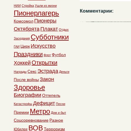
НИИ
Стройка
Ушли из жизни
Комментарии:
Пионерлагерь
Пионеры
Комсомол
Октябрята
Плакат
Отдых
Субботники
Заседания
Искусство
Цирк
ГАИ
Праздники
Футбол
Флот
Открытки
Хоккей
Эстрада
Секс
Награды
Деньги
Закон
После войны
Здоровье
Биографии
Оттепель
Дефицит
Катастрофы
Песни
Метро
Премии
Дом и быт
Соцсоревнование
Разное
ВОВ
Терроризм
Юбилеи