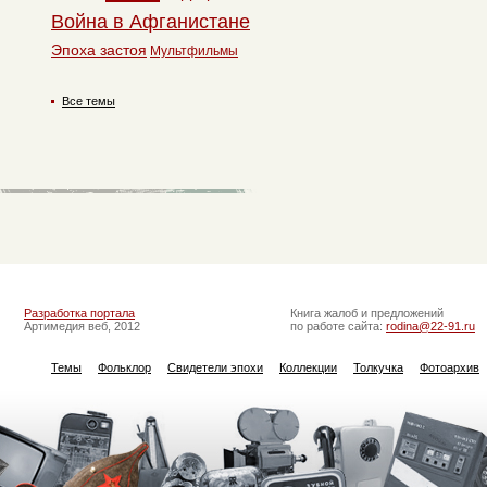
Война в Афганистане
Эпоха застоя
Мультфильмы
Все темы
Разработка портала
Книга жалоб и предложений
Артимедия веб, 2012
по работе сайта:
rodina@22-91.ru
Темы
Фольклор
Свидетели эпохи
Коллекции
Толкучка
Фотоархив