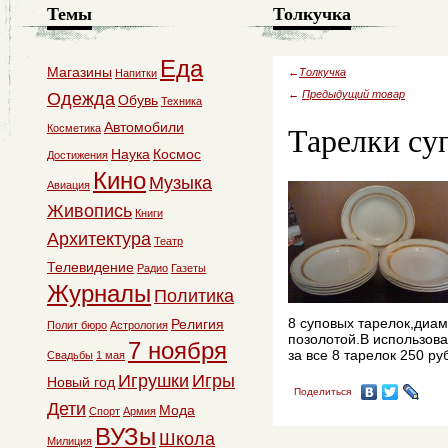
Темы
Толкучка
Еда
Магазины
←
Толкучка
Напитки
←
Предыдущий товар
Одежда
Обувь
Техника
Тарелки с
Автомобили
Косметика
Наука
Космос
Достижения
Кино
Музыка
Авиация
Живопись
Книги
Архитектура
Театр
Телевидение
Радио
Газеты
Журналы
Политика
8 суповых тарелок,диаме
Религия
Полит бюро
Астрология
позолотой.В использов
7 ноября
за все 8 тарелок 250 р
Свадьбы
1 мая
Игрушки
Игры
Новый год
Поделиться
Дети
Мода
Спорт
Армия
ВУЗы
Школа
Милиция