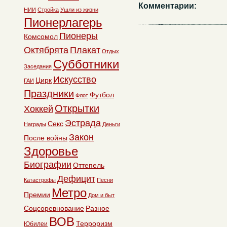
Комментарии:
НИИ
Стройка
Ушли из жизни
Пионерлагерь
Пионеры
Комсомол
Октябрята
Плакат
Отдых
Субботники
Заседания
Искусство
Цирк
ГАИ
Праздники
Футбол
Флот
Открытки
Хоккей
Эстрада
Секс
Награды
Деньги
Закон
После войны
Здоровье
Биографии
Оттепель
Дефицит
Катастрофы
Песни
Метро
Премии
Дом и быт
Соцсоревнование
Разное
ВОВ
Терроризм
Юбилеи