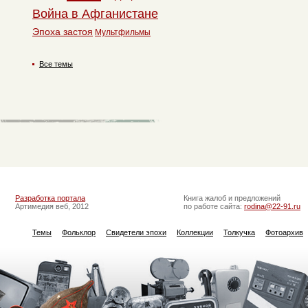
Война в Афганистане
Эпоха застоя
Мультфильмы
Все темы
Разработка портала
Книга жалоб и предложений
Артимедия веб, 2012
по работе сайта:
rodina@22-91.ru
Темы
Фольклор
Свидетели эпохи
Коллекции
Толкучка
Фотоархив