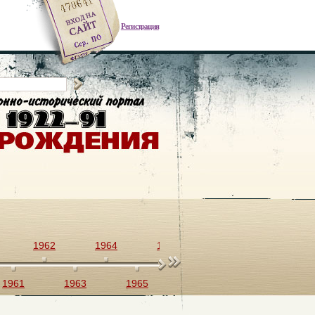
Регистрация
1962
1964
1966
1968
1970
1961
1963
1965
1967
1969