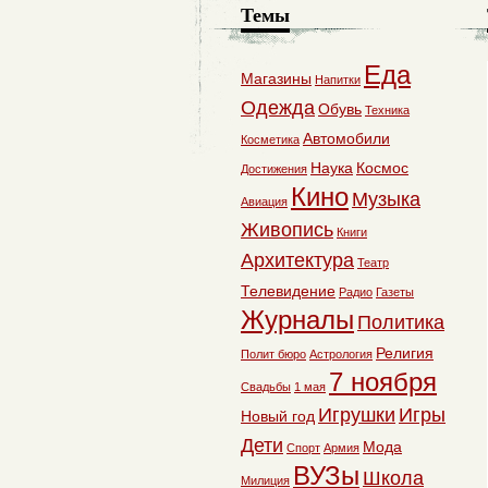
Темы
Еда
Магазины
Напитки
Одежда
Обувь
Техника
Автомобили
Косметика
Наука
Космос
Достижения
Кино
Музыка
Авиация
Живопись
Книги
Архитектура
Театр
Телевидение
Радио
Газеты
Журналы
Политика
Религия
Полит бюро
Астрология
7 ноября
Свадьбы
1 мая
Игрушки
Игры
Новый год
Дети
Мода
Спорт
Армия
ВУЗы
Школа
Милиция