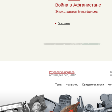
Война в Афганистане
Эпоха застоя
Мультфильмы
Все темы
Разработка портала
К
Артимедия веб, 2012
п
Темы
Фольклор
Свидетели эпохи
Ко