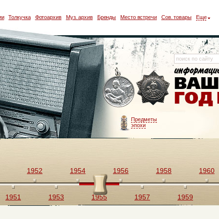
ии
Толкучка
Фотоархив
Муз. архив
Бренды
Место встречи
Сов. товары
Еще
Предметы
эпохи
1952
1954
1956
1958
1960
1951
1953
1955
1957
1959