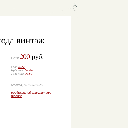
года винтаж
200
руб.
Цена:
Год:
1977
Рубрика:
Мода
Добавил:
Zelen
Москва, 89166076076
сообщить об отсутствии
товара