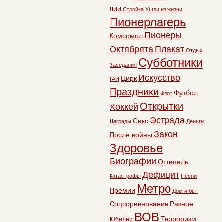
НИИ
Стройка
Ушли из жизни
Пионерлагерь
Пионеры
Комсомол
Октябрята
Плакат
Отдых
Субботники
Заседания
Искусство
Цирк
ГАИ
Праздники
Футбол
Флот
Открытки
Хоккей
Эстрада
Секс
Награды
Деньги
Закон
После войны
Здоровье
Биографии
Оттепель
Дефицит
Катастрофы
Песни
Метро
Премии
Дом и быт
Соцсоревнование
Разное
ВОВ
Терроризм
Юбилеи