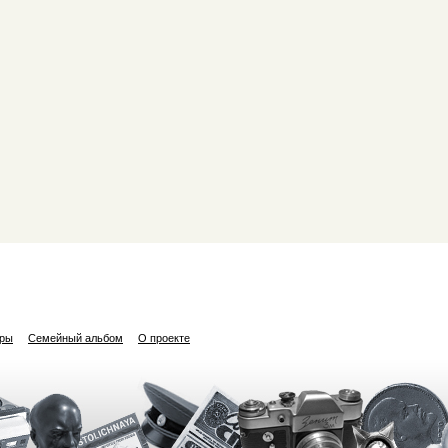
ары
Семейный альбом
О проекте