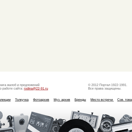
нига жалоб и предложений
© 2012 Портал 1922-1991.
о работе сайта:
rodina@22-91.ru
Все права защищены.
ллекции
Толкучка
Фотоархив
Муз. архив
Бренды
Место встречи
Сов. тов