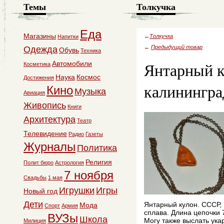
Темы
Толкучка
Еда
Магазины
←
Толкучка
Напитки
←
Предыдущий товар
Одежда
Обувь
Техника
Янтарный к
Автомобили
Косметика
Наука
Космос
Достижения
калинингра
Кино
Музыка
Авиация
Живопись
Книги
Архитектура
Театр
Телевидение
Радио
Газеты
Журналы
Политика
Религия
Полит бюро
Астрология
7 ноября
Свадьбы
1 мая
Игрушки
Игры
Новый год
Дети
Янтарный кулон. СССР, 
Мода
Спорт
Армия
сплава. Длина цепочки 
ВУЗы
Школа
Могу также выслать ук
Милиция