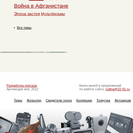
Война в Афганистане
Эпоха застоя
Мультфильмы
Все темы
Разработка портала
Книга жалоб и предложений
Артимедия веб, 2012
по работе сайта:
rodina@22-91.ru
Темы
Фольклор
Свидетели эпохи
Коллекции
Толкучка
Фотоархив