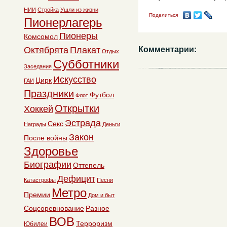
НИИ
Стройка
Ушли из жизни
Поделиться
Пионерлагерь
Пионеры
Комсомол
Октябрята
Плакат
Комментарии:
Отдых
Субботники
Заседания
Искусство
Цирк
ГАИ
Праздники
Футбол
Флот
Открытки
Хоккей
Эстрада
Секс
Награды
Деньги
Закон
После войны
Здоровье
Биографии
Оттепель
Дефицит
Катастрофы
Песни
Метро
Премии
Дом и быт
Соцсоревнование
Разное
ВОВ
Терроризм
Юбилеи