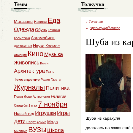
Темы
Толкучка
Еда
Магазины
←
Толкучка
Напитки
←
Предыдущий товар
Одежда
Обувь
Техника
Шуба из ка
Автомобили
Косметика
Наука
Космос
Достижения
Кино
Музыка
Авиация
Живопись
Книги
Архитектура
Театр
Телевидение
Радио
Газеты
Журналы
Политика
Религия
Полит бюро
Астрология
7 ноября
Свадьбы
1 мая
Игрушки
Игры
Новый год
Шуба из каракуля
Дети
Мода
Спорт
Армия
делалась на заказ ещё 
ВУЗы
Школа
Милиция