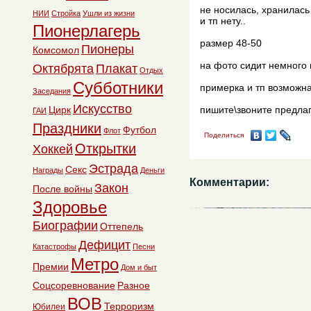
не носилась, хранилась
НИИ
Стройка
Ушли из жизни
и тп нету..
Пионерлагерь
размер 48-50
Пионеры
Комсомол
на фото сидит немного 
Октябрята
Плакат
Отдых
Субботники
примерка и тп возможн
Заседания
Искусство
Цирк
пишите\звоните предлаг
ГАИ
Праздники
Футбол
Флот
Поделиться
Открытки
Хоккей
Эстрада
Секс
Награды
Деньги
Комментарии:
Закон
После войны
Здоровье
Биографии
Оттепель
Дефицит
Катастрофы
Песни
Метро
Премии
Дом и быт
Соцсоревнование
Разное
ВОВ
Терроризм
Юбилеи