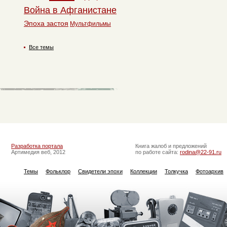
Война в Афганистане
Эпоха застоя
Мультфильмы
Все темы
Разработка портала
Книга жалоб и предложений
Артимедия веб, 2012
по работе сайта:
rodina@22-91.ru
Темы
Фольклор
Свидетели эпохи
Коллекции
Толкучка
Фотоархив