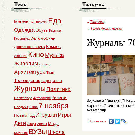
Темы
Толкучка
Еда
Магазины
←
Толкучка
Напитки
←
Предыдущий товар
Одежда
Обувь
Техника
Журналы 70
Автомобили
Косметика
Наука
Космос
Достижения
Кино
Музыка
Авиация
Живопись
Книги
Архитектура
Театр
Телевидение
Радио
Газеты
Журналы
Политика
Религия
Полит бюро
Астрология
Журналы "Звезда","Новый
7 ноября
хорошее.Уточнять о налич
Свадьбы
1 мая
экземпляр
Игрушки
Игры
Новый год
Поделиться
Дети
Мода
Спорт
Армия
ВУЗы
Школа
Милиция