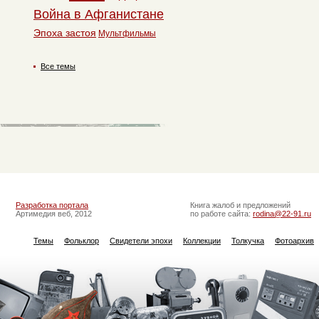
Война в Афганистане
Эпоха застоя
Мультфильмы
Все темы
Разработка портала
Книга жалоб и предложений
Артимедия веб, 2012
по работе сайта:
rodina@22-91.ru
Темы
Фольклор
Свидетели эпохи
Коллекции
Толкучка
Фотоархив