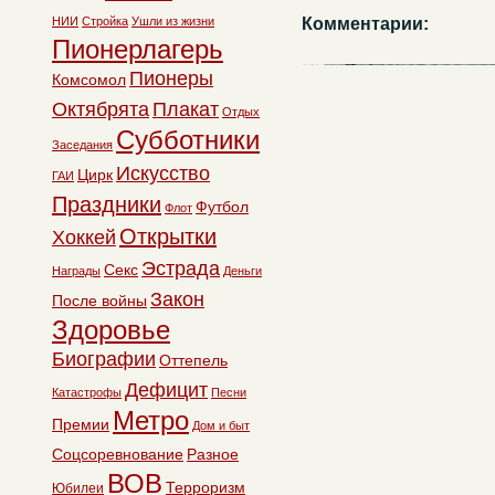
НИИ
Стройка
Ушли из жизни
Комментарии:
Пионерлагерь
Пионеры
Комсомол
Октябрята
Плакат
Отдых
Субботники
Заседания
Искусство
Цирк
ГАИ
Праздники
Футбол
Флот
Открытки
Хоккей
Эстрада
Секс
Награды
Деньги
Закон
После войны
Здоровье
Биографии
Оттепель
Дефицит
Катастрофы
Песни
Метро
Премии
Дом и быт
Соцсоревнование
Разное
ВОВ
Терроризм
Юбилеи