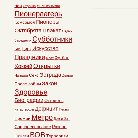
НИИ
Стройка
Ушли из жизни
Пионерлагерь
Пионеры
Комсомол
Октябрята
Плакат
Отдых
Субботники
Заседания
Искусство
Цирк
ГАИ
Праздники
Футбол
Флот
Открытки
Хоккей
Эстрада
Секс
Награды
Деньги
Закон
После войны
Здоровье
Биографии
Оттепель
Дефицит
Катастрофы
Песни
Метро
Премии
Дом и быт
Соцсоревнование
Разное
ВОВ
Терроризм
Юбилеи