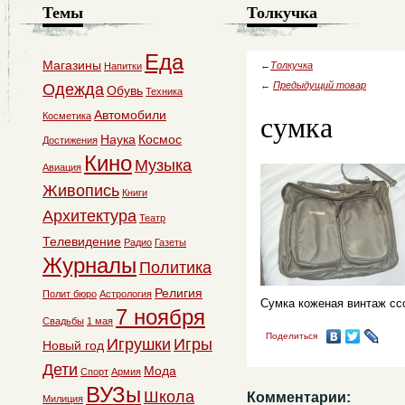
Темы
Толкучка
Еда
Магазины
←
Толкучка
Напитки
←
Предыдущий товар
Одежда
Обувь
Техника
сумка
Автомобили
Косметика
Наука
Космос
Достижения
Кино
Музыка
Авиация
Живопись
Книги
Архитектура
Театр
Телевидение
Радио
Газеты
Журналы
Политика
Религия
Полит бюро
Астрология
Сумка коженая винтаж 
7 ноября
Свадьбы
1 мая
Поделиться
Игрушки
Игры
Новый год
Дети
Мода
Спорт
Армия
ВУЗы
Школа
Комментарии:
Милиция