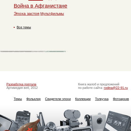
Война в Афганистане
Эпоха застоя
Мультфильмы
Все темы
Разработка портала
Книга жалоб и предложений
Артимедия веб, 2012
по работе сайта:
rodina@22-91.ru
Темы
Фольклор
Свидетели эпохи
Коллекции
Толкучка
Фотоархив