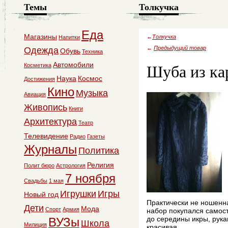
Темы
Толкучка
Еда
Магазины
←
Толкучка
Напитки
←
Предыдущий товар
Одежда
Обувь
Техника
Шуба из ка
Автомобили
Косметика
Наука
Космос
Достижения
Кино
Музыка
Авиация
Живопись
Книги
Архитектура
Театр
Телевидение
Радио
Газеты
Журналы
Политика
Религия
Полит бюро
Астрология
7 ноября
Свадьбы
1 мая
Игрушки
Игры
Новый год
Практически не ношенна
Дети
Мода
Спорт
Армия
набор покупался самос
до середины икры, рука
ВУЗы
Школа
Милиция
красивая