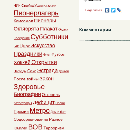
НИИ
Стройка
Ушли из жизни
Поделиться
Пионерлагерь
Пионеры
Комсомол
Октябрята
Плакат
Комментарии:
Отдых
Субботники
Заседания
Искусство
Цирк
ГАИ
Праздники
Футбол
Флот
Открытки
Хоккей
Эстрада
Секс
Награды
Деньги
Закон
После войны
Здоровье
Биографии
Оттепель
Дефицит
Катастрофы
Песни
Метро
Премии
Дом и быт
Соцсоревнование
Разное
ВОВ
Терроризм
Юбилеи