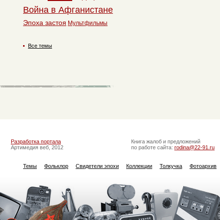
Война в Афганистане
Эпоха застоя
Мультфильмы
Все темы
Разработка портала
Книга жалоб и предложений
Артимедия веб, 2012
по работе сайта:
rodina@22-91.ru
Темы
Фольклор
Свидетели эпохи
Коллекции
Толкучка
Фотоархив