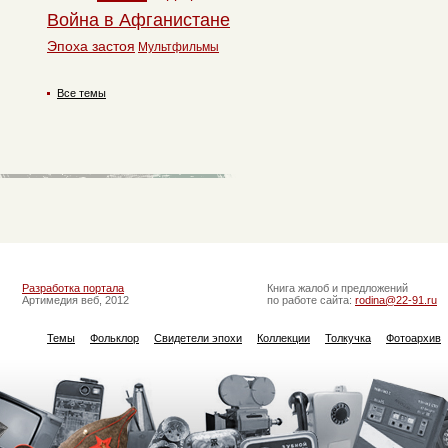
Война в Афганистане
Эпоха застоя
Мультфильмы
Все темы
Разработка портала
Книга жалоб и предложений
Артимедия веб, 2012
по работе сайта:
rodina@22-91.ru
Темы
Фольклор
Свидетели эпохи
Коллекции
Толкучка
Фотоархив