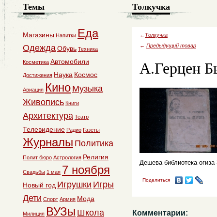
Темы
Толкучка
Еда
Магазины
←
Толкучка
Напитки
←
Предыдущий товар
Одежда
Обувь
Техника
А.Герцен Б
Автомобили
Косметика
Наука
Космос
Достижения
Кино
Музыка
Авиация
Живопись
Книги
Архитектура
Театр
Телевидение
Радио
Газеты
Журналы
Политика
Религия
Полит бюро
Астрология
Дешева библиотека огиза 
7 ноября
Свадьбы
1 мая
Поделиться
Игрушки
Игры
Новый год
Дети
Мода
Спорт
Армия
ВУЗы
Школа
Комментарии:
Милиция