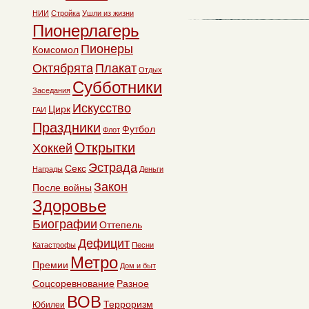
НИИ
Стройка
Ушли из жизни
Пионерлагерь
Пионеры
Комсомол
Октябрята
Плакат
Отдых
Субботники
Заседания
Искусство
Цирк
ГАИ
Праздники
Футбол
Флот
Открытки
Хоккей
Эстрада
Секс
Награды
Деньги
Закон
После войны
Здоровье
Биографии
Оттепель
Дефицит
Катастрофы
Песни
Метро
Премии
Дом и быт
Соцсоревнование
Разное
ВОВ
Терроризм
Юбилеи