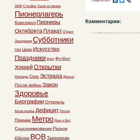
Поделиться
НИИ
Стройка
Ушли из жизни
Пионерлагерь
Комментарии:
Пионеры
Комсомол
Октябрята
Плакат
Отдых
Субботники
Заседания
Искусство
Цирк
ГАИ
Праздники
Футбол
Флот
Открытки
Хоккей
Эстрада
Секс
Награды
Деньги
Закон
После войны
Здоровье
Биографии
Оттепель
Дефицит
Катастрофы
Песни
Метро
Премии
Дом и быт
Соцсоревнование
Разное
ВОВ
Терроризм
Юбилеи