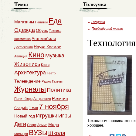
Темы
Толкучка
Еда
Магазины
←
Толкучка
Напитки
←
Предыдущий товар
Одежда
Обувь
Техника
Технология
Автомобили
Косметика
Наука
Космос
Достижения
Кино
Музыка
Авиация
Живопись
Книги
Архитектура
Театр
Телевидение
Радио
Газеты
Журналы
Политика
Религия
Полит бюро
Астрология
7 ноября
Свадьбы
1 мая
Игрушки
Игры
Новый год
Технология пошива женск
Дети
Мода
Спорт
Армия
хорошее.
ВУЗы
Школа
Милиция