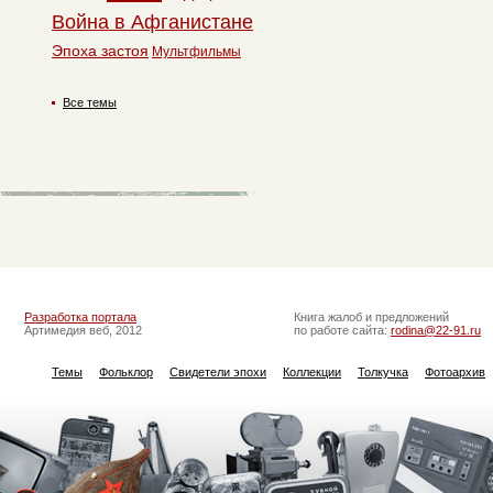
Война в Афганистане
Эпоха застоя
Мультфильмы
Все темы
Разработка портала
Книга жалоб и предложений
Артимедия веб, 2012
по работе сайта:
rodina@22-91.ru
Темы
Фольклор
Свидетели эпохи
Коллекции
Толкучка
Фотоархив