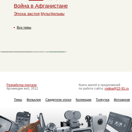
Война в Афганистане
Эпоха застоя
Мультфильмы
Все темы
Разработка портала
Книга жалоб и предложений
Артимедия веб, 2012
по работе сайта:
rodina@22-91.ru
Темы
Фольклор
Свидетели эпохи
Коллекции
Толкучка
Фотоархив