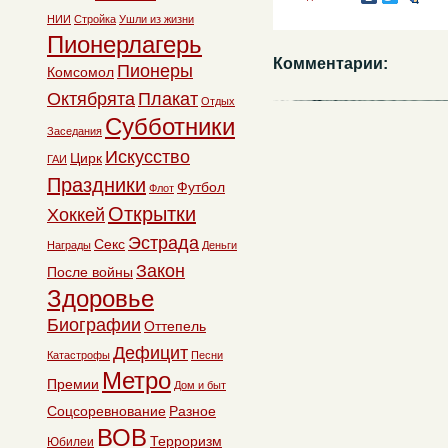
НИИ
Стройка
Ушли из жизни
Пионерлагерь
Комментарии:
Пионеры
Комсомол
Октябрята
Плакат
Отдых
Субботники
Заседания
Искусство
Цирк
ГАИ
Праздники
Футбол
Флот
Открытки
Хоккей
Эстрада
Секс
Награды
Деньги
Закон
После войны
Здоровье
Биографии
Оттепель
Дефицит
Катастрофы
Песни
Метро
Премии
Дом и быт
Соцсоревнование
Разное
ВОВ
Терроризм
Юбилеи