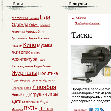
Темы
Толкучка
Еда
Магазины
←
Толкучка
Напитки
←
Предыдущий товар
Одежда
Обувь
Техника
Тиски
Автомобили
Косметика
Наука
Космос
Достижения
Кино
Музыка
Авиация
Живопись
Книги
Архитектура
Театр
Телевидение
Радио
Газеты
Журналы
Политика
Религия
Полит бюро
Астрология
7 ноября
Свадьбы
1 мая
Продаются рабочие тиск
миниатюрные тиски (сле
Игрушки
Игры
Новый год
Железнодорожный Моско
Дети
договоримся о продаже
Мода
Спорт
Армия
ВУЗы
Школа
Милиция
Поделиться