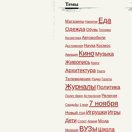
Темы
Еда
Магазины
Напитки
Одежда
Обувь
Техника
Автомобили
Косметика
Наука
Космос
Достижения
Кино
Музыка
Авиация
Живопись
Книги
Архитектура
Театр
Телевидение
Радио
Газеты
Журналы
Политика
Религия
Полит бюро
Астрология
7 ноября
Свадьбы
1 мая
Игрушки
Игры
Новый год
Дети
Мода
Спорт
Армия
ВУЗы
Школа
Милиция