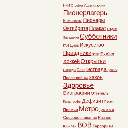
НИИ
Стройка
Ушли из жизни
Пионерлагерь
Пионеры
Комсомол
Октябрята
Плакат
Отдых
Субботники
Заседания
Искусство
Цирк
ГАИ
Праздники
Футбол
Флот
Открытки
Хоккей
Эстрада
Секс
Награды
Деньги
Закон
После войны
Здоровье
Биографии
Оттепель
Дефицит
Катастрофы
Песни
Метро
Премии
Дом и быт
Соцсоревнование
Разное
ВОВ
Терроризм
Юбилеи