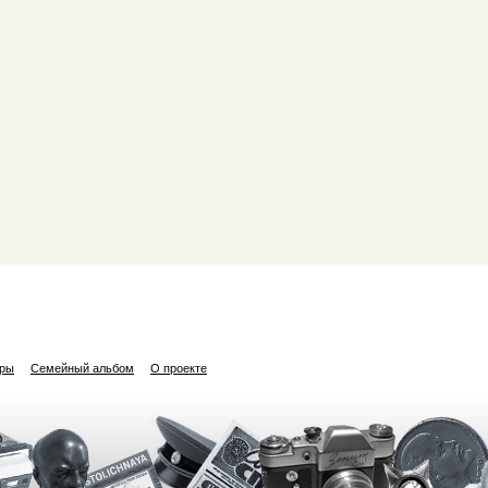
ары
Семейный альбом
О проекте