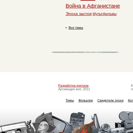
Война в Афганистане
Эпоха застоя
Мультфильмы
Все темы
Разработка портала
К
Артимедия веб, 2012
п
Темы
Фольклор
Свидетели эпохи
Ко