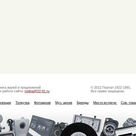
нига жалоб и предложений
© 2012 Портал 1922-1991.
о работе сайта:
rodina@22-91.ru
Все права защищены.
ллекции
Толкучка
Фотоархив
Муз. архив
Бренды
Место встречи
Сов. тов