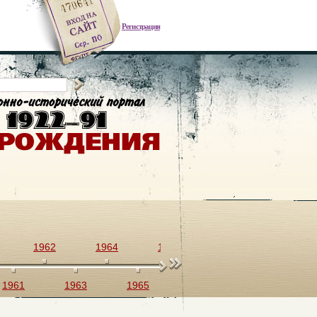
Регистрация
1962
1964
1966
1968
1970
1961
1963
1965
1967
1969