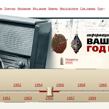
ии
Толкучка
Фотоархив
Муз. архив
Бренды
Место встречи
Сов. товары
Еще
Предметы
эпохи
1952
1954
1956
1958
1960
1951
1953
1955
1957
1959