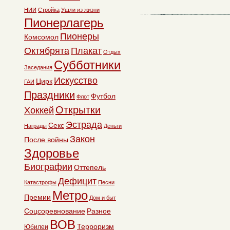
НИИ
Стройка
Ушли из жизни
Пионерлагерь
Пионеры
Комсомол
Октябрята
Плакат
Отдых
Субботники
Заседания
Искусство
Цирк
ГАИ
Праздники
Футбол
Флот
Открытки
Хоккей
Эстрада
Секс
Награды
Деньги
Закон
После войны
Здоровье
Биографии
Оттепель
Дефицит
Катастрофы
Песни
Метро
Премии
Дом и быт
Соцсоревнование
Разное
ВОВ
Терроризм
Юбилеи