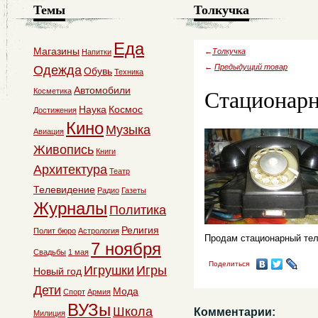
Темы
Толкучка
Еда
Магазины
←
Толкучка
Напитки
←
Предыдущий товар
Одежда
Обувь
Техника
Стационар
Автомобили
Косметика
Наука
Космос
Достижения
Кино
Музыка
Авиация
Живопись
Книги
Архитектура
Театр
Телевидение
Радио
Газеты
Журналы
Политика
Религия
Полит бюро
Астрология
Продам стационарный тел
7 ноября
Свадьбы
1 мая
Поделиться
Игрушки
Игры
Новый год
Дети
Мода
Спорт
Армия
ВУЗы
Школа
Комментарии:
Милиция