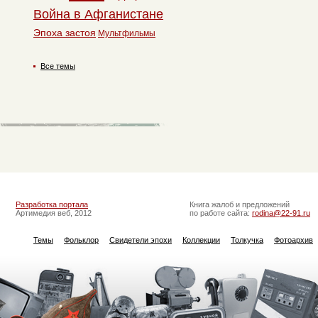
Война в Афганистане
Эпоха застоя
Мультфильмы
Все темы
Разработка портала
Книга жалоб и предложений
Артимедия веб, 2012
по работе сайта:
rodina@22-91.ru
Темы
Фольклор
Свидетели эпохи
Коллекции
Толкучка
Фотоархив