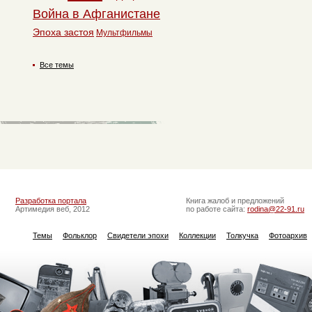
Война в Афганистане
Эпоха застоя
Мультфильмы
Все темы
Разработка портала
Книга жалоб и предложений
Артимедия веб, 2012
по работе сайта:
rodina@22-91.ru
Темы
Фольклор
Свидетели эпохи
Коллекции
Толкучка
Фотоархив