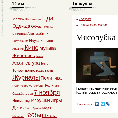
Темы
Толкучка
Еда
Магазины
←
Толкучка
Напитки
←
Предыдущий товар
Одежда
Обувь
Техника
Мясорубка
Автомобили
Косметика
Наука
Космос
Достижения
Кино
Музыка
Авиация
Живопись
Книги
Архитектура
Театр
Телевидение
Радио
Газеты
Журналы
Политика
Религия
Полит бюро
Астрология
Продам игрушечные весы.
7 ноября
Год выпуска затрудняюсь 
Свадьбы
1 мая
Игрушки
Игры
Новый год
Поделиться
Дети
Мода
Спорт
Армия
ВУЗы
Школа
Милиция