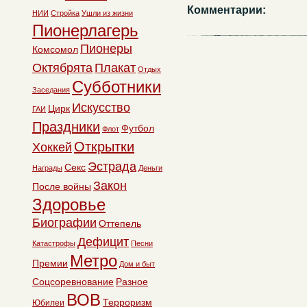
Комментарии:
НИИ
Стройка
Ушли из жизни
Пионерлагерь
Пионеры
Комсомол
Октябрята
Плакат
Отдых
Субботники
Заседания
Искусство
Цирк
ГАИ
Праздники
Футбол
Флот
Открытки
Хоккей
Эстрада
Секс
Награды
Деньги
Закон
После войны
Здоровье
Биографии
Оттепель
Дефицит
Катастрофы
Песни
Метро
Премии
Дом и быт
Соцсоревнование
Разное
ВОВ
Терроризм
Юбилеи