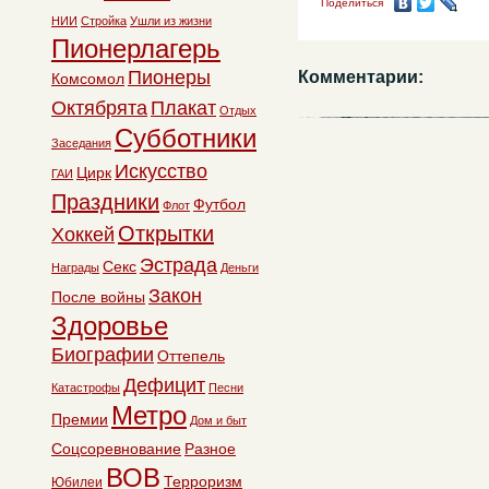
Поделиться
НИИ
Стройка
Ушли из жизни
Пионерлагерь
Пионеры
Комментарии:
Комсомол
Октябрята
Плакат
Отдых
Субботники
Заседания
Искусство
Цирк
ГАИ
Праздники
Футбол
Флот
Открытки
Хоккей
Эстрада
Секс
Награды
Деньги
Закон
После войны
Здоровье
Биографии
Оттепель
Дефицит
Катастрофы
Песни
Метро
Премии
Дом и быт
Соцсоревнование
Разное
ВОВ
Терроризм
Юбилеи