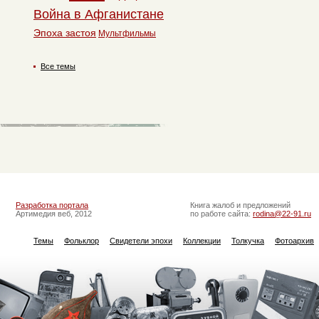
Война в Афганистане
Эпоха застоя
Мультфильмы
Все темы
Разработка портала
Книга жалоб и предложений
Артимедия веб, 2012
по работе сайта:
rodina@22-91.ru
Темы
Фольклор
Свидетели эпохи
Коллекции
Толкучка
Фотоархив