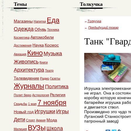
Темы
Толкучка
Еда
Магазины
←
Толкучка
Напитки
←
Предыдущий товар
Одежда
Обувь
Техника
Танк "Гвар
Автомобили
Косметика
Наука
Космос
Достижения
Кино
Музыка
Авиация
Живопись
Книги
Архитектура
Театр
Телевидение
Радио
Газеты
Журналы
Политика
Игрушка электромехани
не играл. Она в состоян
Религия
Полит бюро
Астрология
коробку которую конечн
7 ноября
батарейки игрушка работ
Свадьбы
1 мая
и двигается ствол.
Игрушки
Игры
Новый год
Произведено это чудо т
Луганский Станкостроит
Дети
Мода
Спорт
Армия
патронный завод)
ВУЗы
Школа
Милиция