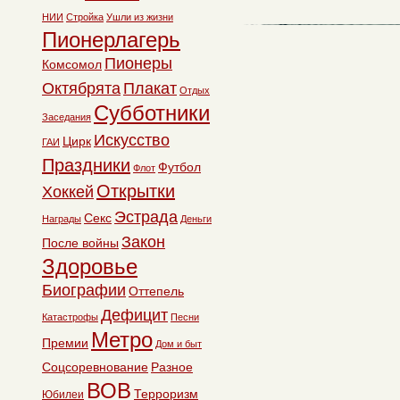
НИИ
Стройка
Ушли из жизни
Пионерлагерь
Пионеры
Комсомол
Октябрята
Плакат
Отдых
Субботники
Заседания
Искусство
Цирк
ГАИ
Праздники
Футбол
Флот
Открытки
Хоккей
Эстрада
Секс
Награды
Деньги
Закон
После войны
Здоровье
Биографии
Оттепель
Дефицит
Катастрофы
Песни
Метро
Премии
Дом и быт
Соцсоревнование
Разное
ВОВ
Терроризм
Юбилеи