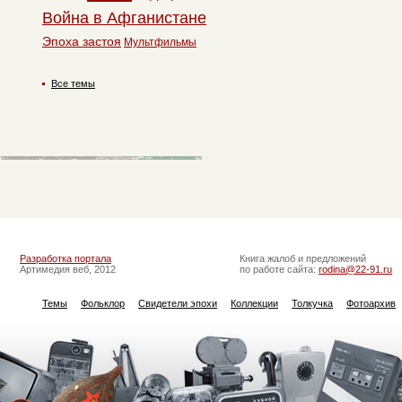
Война в Афганистане
Эпоха застоя
Мультфильмы
Все темы
Разработка портала
Книга жалоб и предложений
Артимедия веб, 2012
по работе сайта:
rodina@22-91.ru
Темы
Фольклор
Свидетели эпохи
Коллекции
Толкучка
Фотоархив