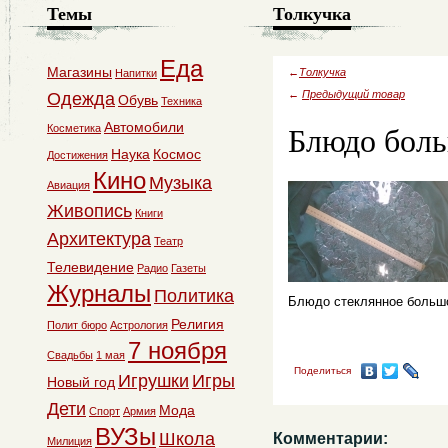
Темы
Толкучка
Еда
Магазины
←
Толкучка
Напитки
←
Предыдущий товар
Одежда
Обувь
Техника
Блюдо бол
Автомобили
Косметика
Наука
Космос
Достижения
Кино
Музыка
Авиация
Живопись
Книги
Архитектура
Театр
Телевидение
Радио
Газеты
Журналы
Политика
Блюдо стеклянное большо
Религия
Полит бюро
Астрология
7 ноября
Свадьбы
1 мая
Поделиться
Игрушки
Игры
Новый год
Дети
Мода
Спорт
Армия
ВУЗы
Школа
Комментарии:
Милиция