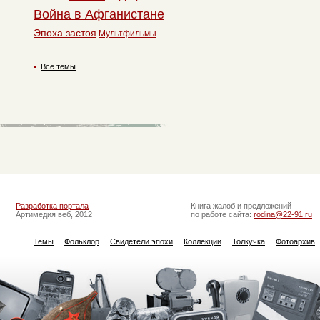
Война в Афганистане
Эпоха застоя
Мультфильмы
Все темы
Разработка портала
Книга жалоб и предложений
Артимедия веб, 2012
по работе сайта:
rodina@22-91.ru
Темы
Фольклор
Свидетели эпохи
Коллекции
Толкучка
Фотоархив