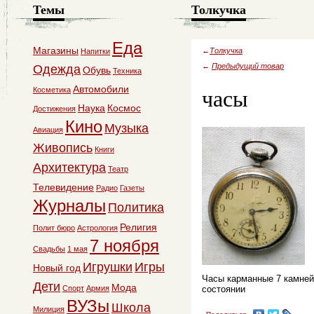
Темы
Толкучка
Еда
Магазины
←
Толкучка
Напитки
←
Предыдущий товар
Одежда
Обувь
Техника
часы
Автомобили
Косметика
Наука
Космос
Достижения
Кино
Музыка
Авиация
Живопись
Книги
Архитектура
Театр
Телевидение
Радио
Газеты
Журналы
Политика
Религия
Полит бюро
Астрология
7 ноября
Свадьбы
1 мая
Игрушки
Игры
Новый год
Часы карманные 7 камней
Дети
Мода
Спорт
Армия
состоянии
ВУЗы
Школа
Милиция