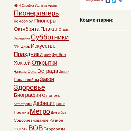
Поделиться
НИИ
Стройка
Ушли из жизни
Пионерлагерь
Комментарии:
Пионеры
Комсомол
Октябрята
Плакат
Отдых
Субботники
Заседания
Искусство
Цирк
ГАИ
Праздники
Футбол
Флот
Открытки
Хоккей
Эстрада
Секс
Награды
Деньги
Закон
После войны
Здоровье
Биографии
Оттепель
Дефицит
Катастрофы
Песни
Метро
Премии
Дом и быт
Соцсоревнование
Разное
ВОВ
Терроризм
Юбилеи