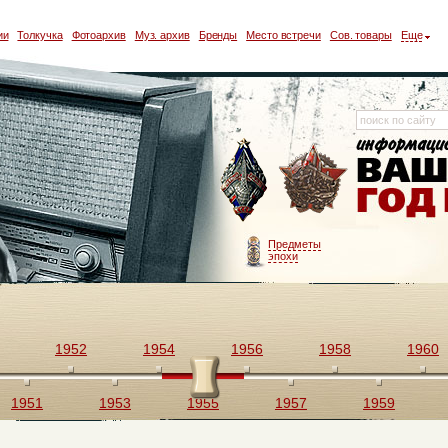
ии
Толкучка
Фотоархив
Муз. архив
Бренды
Место встречи
Сов. товары
Еще
Предметы
эпохи
1952
1954
1956
1958
1960
1951
1953
1955
1957
1959