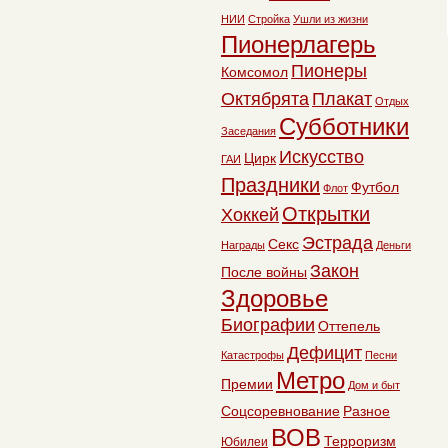
НИИ
Стройка
Ушли из жизни
Пионерлагерь
Пионеры
Комсомол
Октябрята
Плакат
Отдых
Субботники
Заседания
Искусство
Цирк
ГАИ
Праздники
Футбол
Флот
Открытки
Хоккей
Эстрада
Секс
Награды
Деньги
Закон
После войны
Здоровье
Биографии
Оттепель
Дефицит
Катастрофы
Песни
Метро
Премии
Дом и быт
Соцсоревнование
Разное
ВОВ
Терроризм
Юбилеи