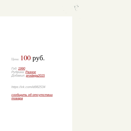
100
руб.
Цена:
Год:
1990
Рубрика:
Разное
Добавил:
prodaga2015
https://vk.com/id982534
сообщить об отсутствии
товара