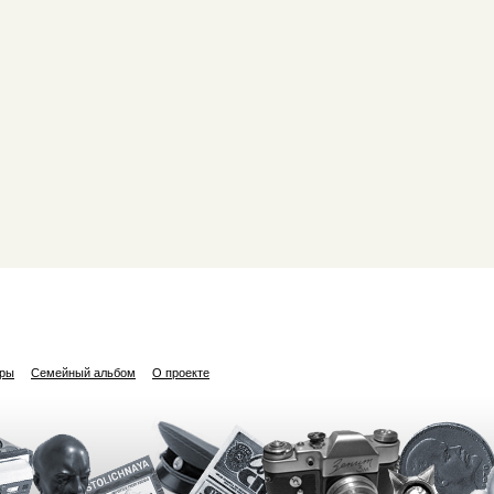
ары
Семейный альбом
О проекте