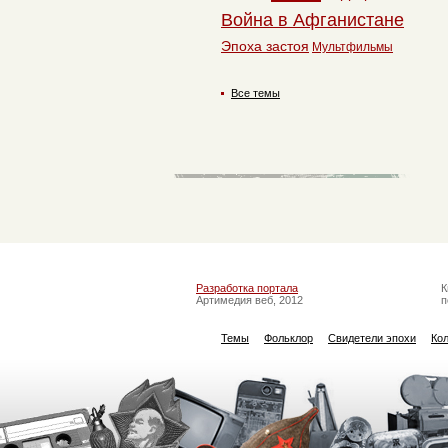
Война в Афганистане
Эпоха застоя
Мультфильмы
Все темы
Разработка портала
К
Артимедия веб, 2012
п
Темы
Фольклор
Свидетели эпохи
Ко