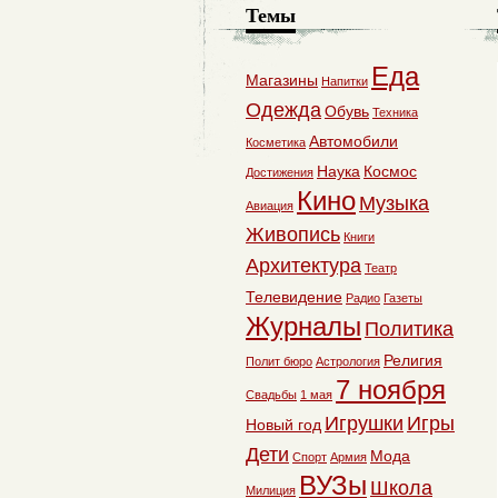
Темы
Еда
Магазины
Напитки
Одежда
Обувь
Техника
Автомобили
Косметика
Наука
Космос
Достижения
Кино
Музыка
Авиация
Живопись
Книги
Архитектура
Театр
Телевидение
Радио
Газеты
Журналы
Политика
Религия
Полит бюро
Астрология
7 ноября
Свадьбы
1 мая
Игрушки
Игры
Новый год
Дети
Мода
Спорт
Армия
ВУЗы
Школа
Милиция