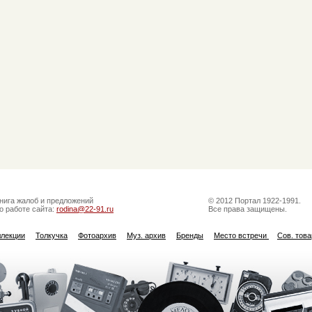
нига жалоб и предложений
© 2012 Портал 1922-1991.
о работе сайта:
rodina@22-91.ru
Все права защищены.
ллекции
Толкучка
Фотоархив
Муз. архив
Бренды
Место встречи
Сов. тов