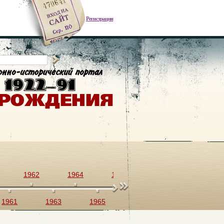
Регистрация
1962
1964
1966
1968
1970
1961
1963
1965
1967
1969