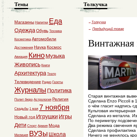
Темы
Толкучка
Еда
Магазины
←
Толкучка
Напитки
←
Предыдущий товар
Одежда
Обувь
Техника
Винтажная 
Автомобили
Косметика
Наука
Космос
Достижения
Кино
Музыка
Авиация
Живопись
Книги
Архитектура
Театр
Телевидение
Радио
Газеты
Журналы
Политика
Старая винтажная вывес
Религия
Полит бюро
Астрология
Сделана Enzo Piccoli в 
7 ноября
о чём гласит надпись с
Свадьбы
1 мая
Культовая интерьерная 
Сделана из металла. И
Игрушки
Игры
Новый год
По периметру подсвече
Дети
Мода
Два режима свечения яр
Спорт
Армия
Сделана профилактика 
ВУЗы
Школа
Ничего не менялось кр
Милиция