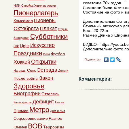
советские 70х годов.
НИИ
Стройка
Ушли из жизни
Лампочки были такие же
Пионерлагерь
Состояние на фото и ви
Пионеры
Комсомол
Дополнительные фотогр
Стильный аксессуар для
Октябрята
Плакат
Отдых
Вес - 20-22 кг
Субботники
Размер Длина х Ширина
Заседания
ВИДЕО - https://youtu.
Искусство
Цирк
ГАИ
Дополнительно фото по
Праздники
Футбол
Флот
Поделиться
Открытки
Хоккей
Эстрада
Секс
Награды
Деньги
Закон
После войны
Комментарии:
Здоровье
Биографии
Оттепель
Дефицит
Катастрофы
Песни
Метро
Премии
Дом и быт
Соцсоревнование
Разное
ВОВ
Терроризм
Юбилеи