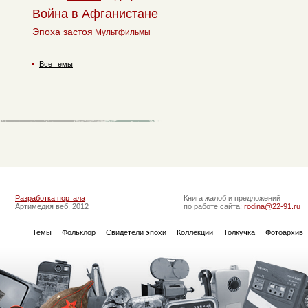
Война в Афганистане
Эпоха застоя
Мультфильмы
Все темы
Разработка портала
Книга жалоб и предложений
Артимедия веб, 2012
по работе сайта:
rodina@22-91.ru
Темы
Фольклор
Свидетели эпохи
Коллекции
Толкучка
Фотоархив