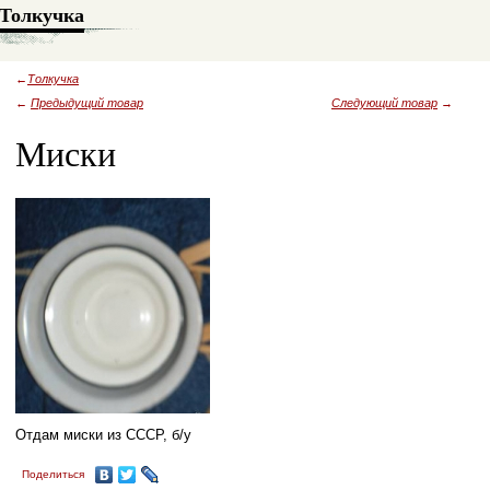
Толкучка
←
Толкучка
←
Предыдущий товар
Следующий товар
→
Миски
Отдам миски из СССР, б/у
Поделиться