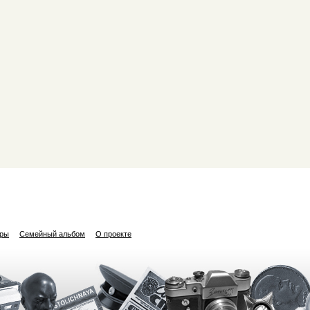
ары
Семейный альбом
О проекте