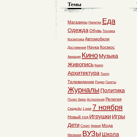
Темы
Еда
Магазины
Напитки
Одежда
Обувь
Техника
Автомобили
Косметика
Наука
Космос
Достижения
Кино
Музыка
Авиация
Живопись
Книги
Архитектура
Театр
Телевидение
Радио
Газеты
Журналы
Политика
Религия
Полит бюро
Астрология
7 ноября
Свадьбы
1 мая
Игрушки
Игры
Новый год
Дети
Мода
Спорт
Армия
ВУЗы
Школа
Милиция