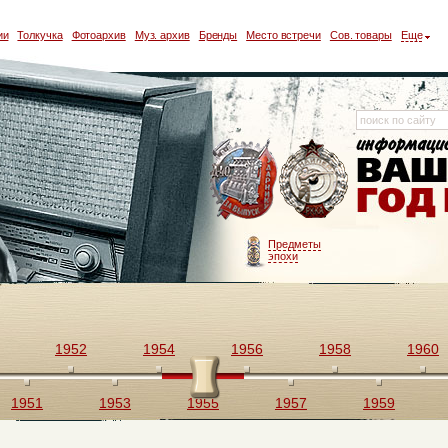
ии
Толкучка
Фотоархив
Муз. архив
Бренды
Место встречи
Сов. товары
Еще
Предметы
эпохи
1952
1954
1956
1958
1960
1951
1953
1955
1957
1959