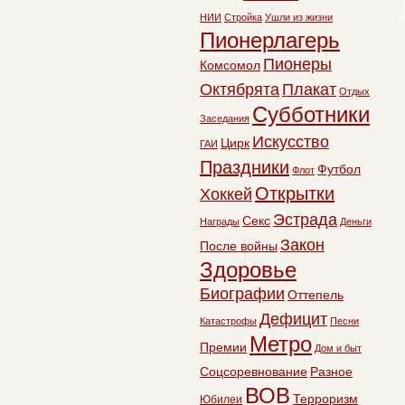
НИИ
Стройка
Ушли из жизни
Пионерлагерь
Пионеры
Комсомол
Октябрята
Плакат
Отдых
Субботники
Заседания
Искусство
Цирк
ГАИ
Праздники
Футбол
Флот
Открытки
Хоккей
Эстрада
Секс
Награды
Деньги
Закон
После войны
Здоровье
Биографии
Оттепель
Дефицит
Катастрофы
Песни
Метро
Премии
Дом и быт
Соцсоревнование
Разное
ВОВ
Терроризм
Юбилеи