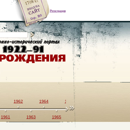
Регистрация
1962
1964
1966
1968
1970
1961
1963
1965
1967
1969