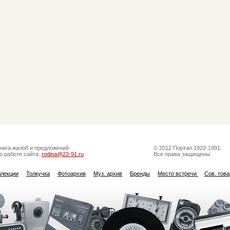
нига жалоб и предложений
© 2012 Портал 1922-1991.
о работе сайта:
rodina@22-91.ru
Все права защищены.
ллекции
Толкучка
Фотоархив
Муз. архив
Бренды
Место встречи
Сов. тов