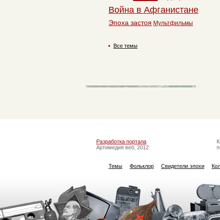
Война в Афганистане
Эпоха застоя
Мультфильмы
Все темы
Разработка портала
К
Артимедия веб, 2012
п
Темы
Фольклор
Свидетели эпохи
Ко