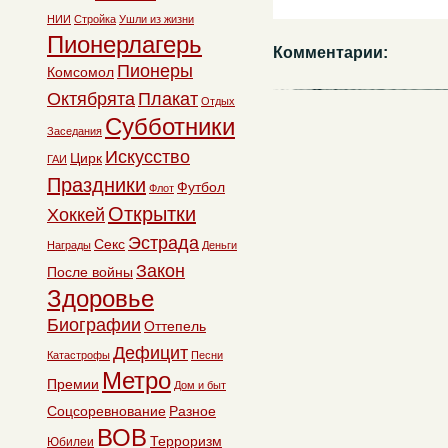
НИИ
Стройка
Ушли из жизни
Пионерлагерь
Комментарии:
Пионеры
Комсомол
Октябрята
Плакат
Отдых
Субботники
Заседания
Искусство
Цирк
ГАИ
Праздники
Футбол
Флот
Открытки
Хоккей
Эстрада
Секс
Награды
Деньги
Закон
После войны
Здоровье
Биографии
Оттепель
Дефицит
Катастрофы
Песни
Метро
Премии
Дом и быт
Соцсоревнование
Разное
ВОВ
Терроризм
Юбилеи