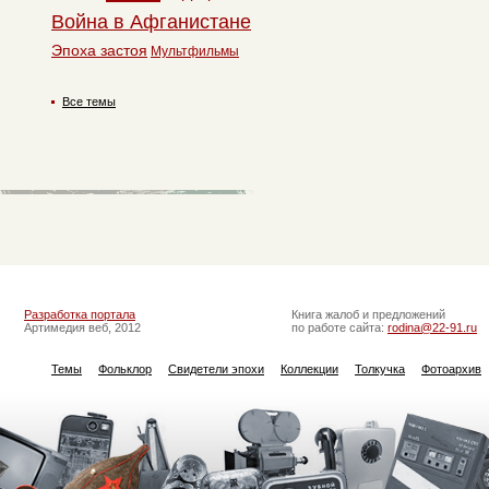
Война в Афганистане
Эпоха застоя
Мультфильмы
Все темы
Разработка портала
Книга жалоб и предложений
Артимедия веб, 2012
по работе сайта:
rodina@22-91.ru
Темы
Фольклор
Свидетели эпохи
Коллекции
Толкучка
Фотоархив