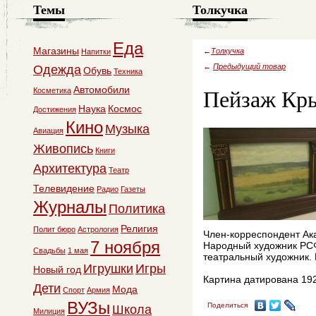
Темы
Толкучка
Еда
Магазины
←
Толкучка
Напитки
←
Предыдущий товар
Одежда
Обувь
Техника
Пейзаж Кр
Автомобили
Косметика
Наука
Космос
Достижения
Кино
Музыка
Авиация
Живопись
Книги
Архитектура
Театр
Телевидение
Радио
Газеты
Журналы
Политика
Религия
Полит бюро
Астрология
Член-корреспондент Ака
7 ноября
Народный художник РСФС
Свадьбы
1 мая
театральный художник. 
Игрушки
Игры
Новый год
Картина датирована 192
Дети
Мода
Спорт
Армия
ВУЗы
Поделиться
Школа
Милиция