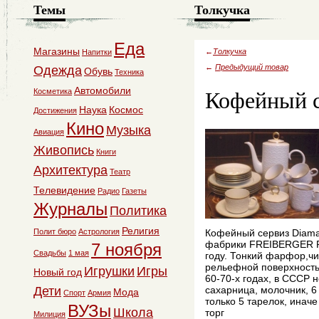
Темы
Толкучка
Еда
Магазины
←
Толкучка
Напитки
←
Предыдущий товар
Одежда
Обувь
Техника
Кофейный с
Автомобили
Косметика
Наука
Космос
Достижения
Кино
Музыка
Авиация
Живопись
Книги
Архитектура
Театр
Телевидение
Радио
Газеты
Журналы
Политика
Религия
Полит бюро
Астрология
Кофейный сервиз Diama
фабрики FREIBERGER P
7 ноября
Свадьбы
1 мая
году. Тонкий фарфор,чи
рельефной поверхность
Игрушки
Игры
Новый год
60-70-х годах, в СССР 
Дети
сахарница, молочник, 6
Мода
Спорт
Армия
только 5 тарелок, иначе 
ВУЗы
Школа
торг
Милиция