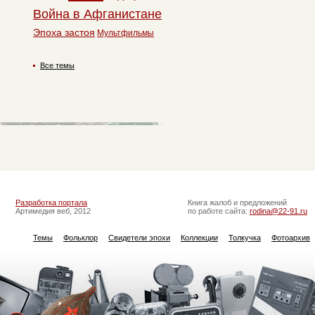
Война в Афганистане
Эпоха застоя
Мультфильмы
Все темы
Разработка портала
Книга жалоб и предложений
Артимедия веб, 2012
по работе сайта:
rodina@22-91.ru
Темы
Фольклор
Свидетели эпохи
Коллекции
Толкучка
Фотоархив