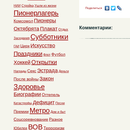
НИИ
Стройка
Ушли из жизни
Поделиться
Пионерлагерь
Пионеры
Комсомол
Комментарии:
Октябрята
Плакат
Отдых
Субботники
Заседания
Искусство
Цирк
ГАИ
Праздники
Футбол
Флот
Открытки
Хоккей
Эстрада
Секс
Награды
Деньги
Закон
После войны
Здоровье
Биографии
Оттепель
Дефицит
Катастрофы
Песни
Метро
Премии
Дом и быт
Соцсоревнование
Разное
ВОВ
Терроризм
Юбилеи