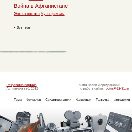
Война в Афганистане
Эпоха застоя
Мультфильмы
Все темы
Разработка портала
Книга жалоб и предложений
Артимедия веб, 2012
по работе сайта:
rodina@22-91.ru
Темы
Фольклор
Свидетели эпохи
Коллекции
Толкучка
Фотоархив