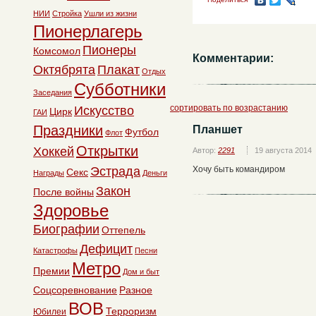
НИИ
Стройка
Ушли из жизни
Пионерлагерь
Пионеры
Комсомол
Комментарии:
Октябрята
Плакат
Отдых
Субботники
Заседания
сортировать по возрастанию
Искусство
Цирк
ГАИ
Праздники
Планшет
Футбол
Флот
Открытки
Хоккей
Автор:
2291
19 августа 2014
Эстрада
Хочу быть командиром
Секс
Награды
Деньги
Закон
После войны
Здоровье
Биографии
Оттепель
Дефицит
Катастрофы
Песни
Метро
Премии
Дом и быт
Соцсоревнование
Разное
ВОВ
Терроризм
Юбилеи