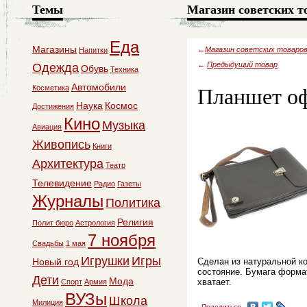
Темы
Магазин советских т
Еда
Магазины
←
Магазин советских товаро
Напитки
←
Предыдущий товар
Одежда
Обувь
Техника
Планшет оф
Автомобили
Косметика
Наука
Космос
Достижения
Кино
Музыка
Авиация
Живопись
Книги
Архитектура
Театр
Телевидение
Радио
Газеты
Журналы
Политика
Религия
Полит бюро
Астрология
7 ноября
Свадьбы
1 мая
Игрушки
Игры
Новый год
Сделан из натуральной к
состояние. Бумага форма
Дети
Мода
хватает.
Спорт
Армия
ВУЗы
Школа
Милиция
Поделиться