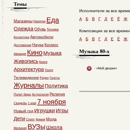
Темы
Исполнители за все време
Еда
A
Б
В
Г
Д
Е
Ё
Ж
Магазины
Напитки
Одежда
Обувь
Техника
Композиции за все времен
Автомобили
Косметика
A
Б
В
Г
Д
Е
Ё
Ж
Наука
Космос
Достижения
Музыка 80-х
Кино
Музыка
Авиация
Живопись
Книги
Архитектура
- «Мой дворик»
Театр
Телевидение
Радио
Газеты
Журналы
Политика
Религия
Полит бюро
Астрология
7 ноября
Свадьбы
1 мая
Игрушки
Игры
Новый год
Дети
Мода
Спорт
Армия
ВУЗы
Школа
Милиция