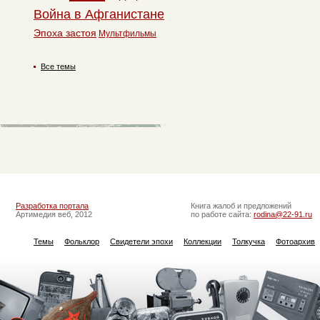
Война в Афганистане
Эпоха застоя
Мультфильмы
Все темы
Разработка портала
Книга жалоб и предложений
Артимедия веб, 2012
по работе сайта:
rodina@22-91.ru
Темы
Фольклор
Свидетели эпохи
Коллекции
Толкучка
Фотоархив