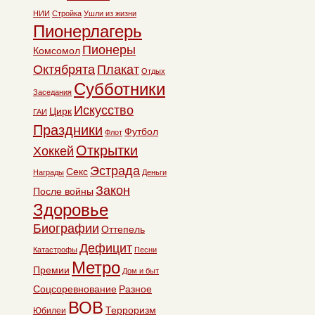
НИИ
Стройка
Ушли из жизни
Пионерлагерь
Пионеры
Комсомол
Октябрята
Плакат
Отдых
Субботники
Заседания
Искусство
Цирк
ГАИ
Праздники
Футбол
Флот
Открытки
Хоккей
Эстрада
Секс
Награды
Деньги
Закон
После войны
Здоровье
Биографии
Оттепель
Дефицит
Катастрофы
Песни
Метро
Премии
Дом и быт
Соцсоревнование
Разное
ВОВ
Терроризм
Юбилеи