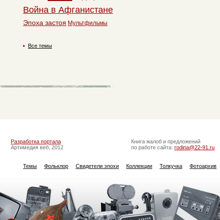
Война в Афганистане
Эпоха застоя
Мультфильмы
Все темы
Разработка портала
Книга жалоб и предложений
Артимедия веб, 2012
по работе сайта:
rodina@22-91.ru
Темы
Фольклор
Свидетели эпохи
Коллекции
Толкучка
Фотоархив