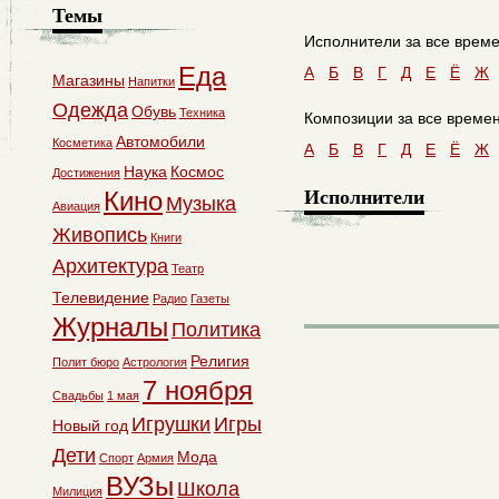
Темы
Исполнители за все време
Еда
A
Б
В
Г
Д
Е
Ё
Ж
Магазины
Напитки
Одежда
Обувь
Техника
Композиции за все времен
Автомобили
Косметика
A
Б
В
Г
Д
Е
Ё
Ж
Наука
Космос
Достижения
Исполнители
Кино
Музыка
Авиация
Живопись
Книги
Архитектура
Театр
Телевидение
Радио
Газеты
Журналы
Политика
Религия
Полит бюро
Астрология
7 ноября
Свадьбы
1 мая
Игрушки
Игры
Новый год
Дети
Мода
Спорт
Армия
ВУЗы
Школа
Милиция