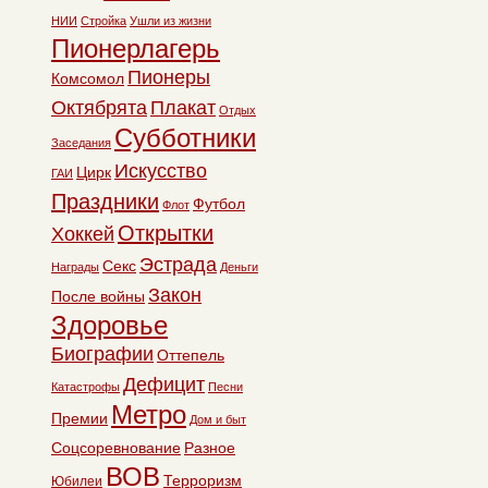
НИИ
Стройка
Ушли из жизни
Пионерлагерь
Пионеры
Комсомол
Октябрята
Плакат
Отдых
Субботники
Заседания
Искусство
Цирк
ГАИ
Праздники
Футбол
Флот
Открытки
Хоккей
Эстрада
Секс
Награды
Деньги
Закон
После войны
Здоровье
Биографии
Оттепель
Дефицит
Катастрофы
Песни
Метро
Премии
Дом и быт
Соцсоревнование
Разное
ВОВ
Терроризм
Юбилеи