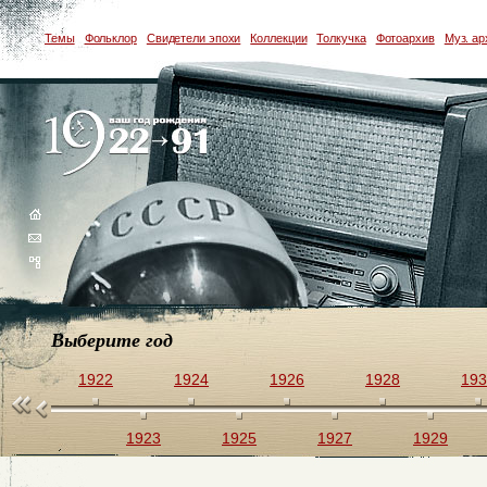
Темы
Фольклор
Свидетели эпохи
Коллекции
Толкучка
Фотоархив
Муз. ар
Выберите год
1922
1924
1926
1928
193
1923
1925
1927
1929