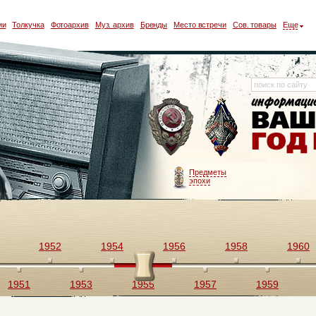
ии
Толкучка
Фотоархив
Муз. архив
Бренды
Место встречи
Сов. товары
Еще
Предметы
эпохи
1952
1954
1956
1958
1960
1951
1953
1955
1957
1959