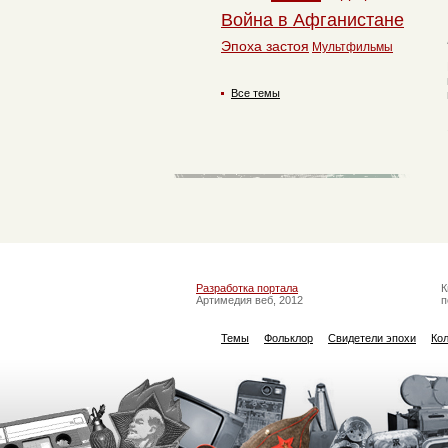
Война в Афганистане
Эпоха застоя
Мультфильмы
Все темы
Разработка портала
К
Артимедия веб, 2012
п
Темы
Фольклор
Свидетели эпохи
Ко