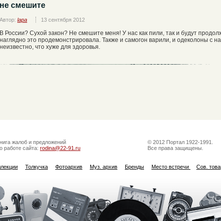
не смешите
Автор:
lapa
13 сентября 2012
В России? Сухой закон? Не смешите меня! У нас как пили, так и будут продол
наглядно это продемонстрировала. Также и самогон варили, и одеколоны с на
неизвестно, что хуже для здоровья.
нига жалоб и предложений
© 2012 Портал 1922-1991.
о работе сайта:
rodina@22-91.ru
Все права защищены.
ллекции
Толкучка
Фотоархив
Муз. архив
Бренды
Место встречи
Сов. тов