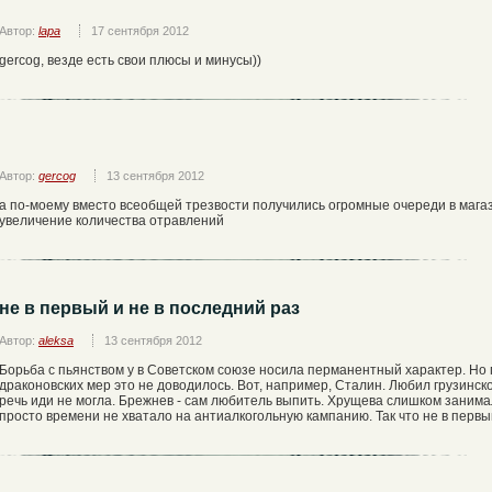
Автор:
lapa
17 сентября 2012
gercog, везде есть свои плюсы и минусы))
Автор:
gercog
13 сентября 2012
а по-моему вместо всеобщей трезвости получились огромные очереди в мага
увеличение количества отравлений
не в первый и не в последний раз
Автор:
aleksa
13 сентября 2012
Борьба с пьянством у в Советском союзе носила перманентный характер. Но
драконовских мер это не доводилось. Вот, например, Сталин. Любил грузинско
речь иди не могла. Брежнев - сам любитель выпить. Хрущева слишком занимал
просто времени не хватало на антиалкогольную кампанию. Так что не в первый