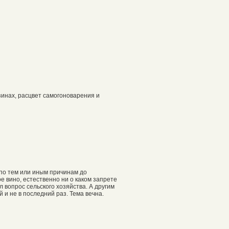
зинах, расцвет самогоноварения и
 по тем или иным причинам до
е вино, естественно ни о каком запрете
 вопрос сельского хозяйства. А другим
 и не в последний раз. Тема вечна.