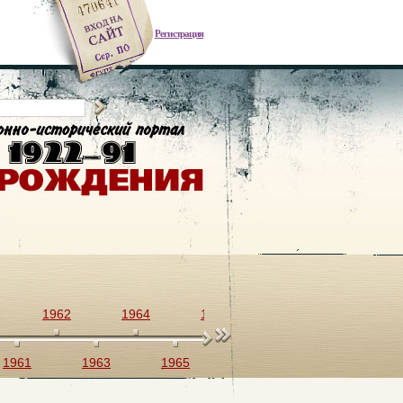
Регистрация
1962
1964
1966
1968
1970
1961
1963
1965
1967
1969