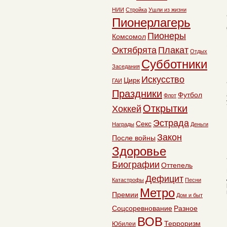
НИИ
Стройка
Ушли из жизни
Пионерлагерь
Пионеры
Комсомол
Октябрята
Плакат
Отдых
Субботники
Заседания
Искусство
Цирк
ГАИ
Праздники
Футбол
Флот
Открытки
Хоккей
Эстрада
Секс
Награды
Деньги
Закон
После войны
Здоровье
Биографии
Оттепель
Дефицит
Катастрофы
Песни
Метро
Премии
Дом и быт
Соцсоревнование
Разное
ВОВ
Терроризм
Юбилеи