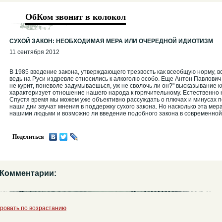
ОбКом звонит в колокол
СУХОЙ ЗАКОН: НЕОБХОДИМАЯ МЕРА ИЛИ ОЧЕРЕДНОЙ ИДИОТИЗМ
11 сентября 2012
В 1985 введение закона, утверждающего трезвость как всеобщую норму, 
ведь на Руси издревле относились к алкоголю особо. Еще Антон Павлович 
не курит, поневоле задумываешься, уж не сволочь ли он?" высказывание к
характеризует отношение нашего народа к горячительному. Естественно 
Спустя время мы можем уже объективно рассуждать о плючах и минусах п
наши дни звучат мнения в поддержку сухого закона. Но насколько эта мер
нашими людьми и возможно ли введение подобного закона в современно
Поделиться
Комментарии:
ровать по возрастанию