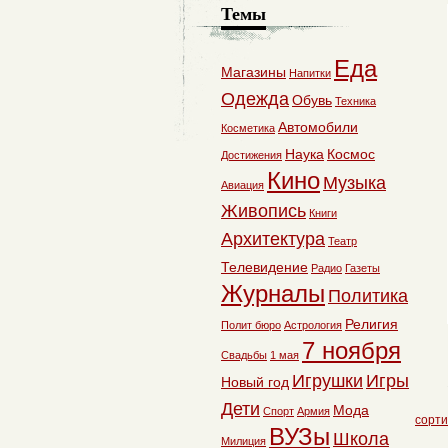
Темы
Еда
Магазины
Напитки
Одежда
Обувь
Техника
Автомобили
Косметика
Наука
Космос
Достижения
Кино
Музыка
Авиация
Живопись
Книги
Архитектура
Театр
Телевидение
Радио
Газеты
Журналы
Политика
Религия
Полит бюро
Астрология
7 ноября
Свадьбы
1 мая
Игрушки
Игры
Новый год
Дети
Мода
Спорт
Армия
сорти
ВУЗы
Школа
Милиция