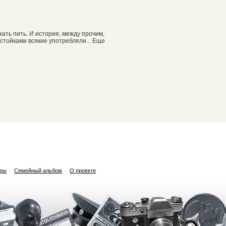
жать пить. И история, между прочим,
стойками всякие употребляли... Еще
ары
Семейный альбом
О проекте