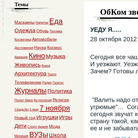
Темы
ОбКом зв
Еда
Магазины
Напитки
УЕДУ Я.....
Одежда
Обувь
Техника
28 октября 2012
Автомобили
Косметика
Наука
Космос
Достижения
Кино
Музыка
Сегодня все чащ
Авиация
И уезжают. Уезж
Живопись
Книги
Зачем? Готовы л
Архитектура
Театр
Телевидение
Радио
Газеты
Журналы
Политика
"Валить надо от
Религия
Полит бюро
Астрология
угрюмые"... Со
7 ноября
Свадьбы
1 мая
сегодня звучат 
Игрушки
Игры
Новый год
страну такой, к
Дети
Мода
Спорт
Армия
ее и не забывать
ВУЗы
Школа
Милиция