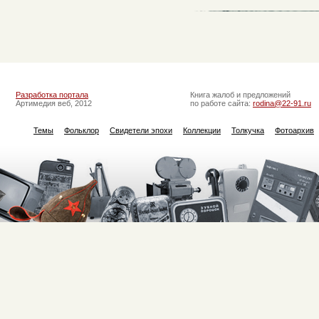
Разработка портала
Книга жалоб и предложений
Артимедия веб, 2012
по работе сайта:
rodina@22-91.ru
Темы
Фольклор
Свидетели эпохи
Коллекции
Толкучка
Фотоархив