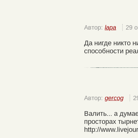
Автор:
lapa
29 
Да нигде никто ни
способности реал
Автор:
gercog
2
Валить... а дума
просторах тырнет
http://www.livejou