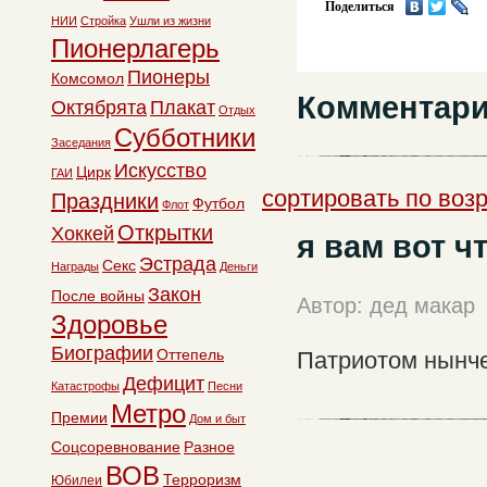
Поделиться
НИИ
Стройка
Ушли из жизни
Пионерлагерь
Пионеры
Комсомол
Комментари
Октябрята
Плакат
Отдых
Субботники
Заседания
Искусство
Цирк
ГАИ
сортировать по воз
Праздники
Футбол
Флот
Открытки
Хоккей
я вам вот ч
Эстрада
Секс
Награды
Деньги
Закон
После войны
Автор: дед макар
Здоровье
Биографии
Оттепель
Патриотом нынче
Дефицит
Катастрофы
Песни
Метро
Премии
Дом и быт
Соцсоревнование
Разное
ВОВ
Терроризм
Юбилеи