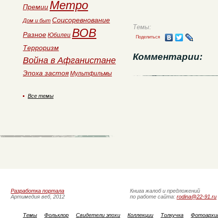
Метро
Премии
Соцсоревнование
Дом и быт
Темы:
ВОВ
Разное
Юбилеи
Поделиться
Терроризм
Комментарии:
Война в Афганистане
Эпоха застоя
Мультфильмы
Все темы
Разработка портала
Книга жалоб и предложений
Артимедия веб, 2012
по работе сайта:
rodina@22-91.ru
Темы
Фольклор
Свидетели эпохи
Коллекции
Толкучка
Фотоархи