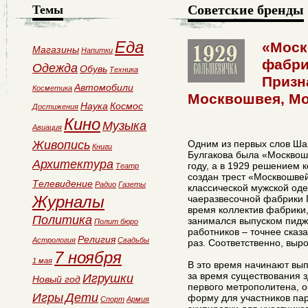
Советские бренды
Темы
Еда
«Моск
Магазины
Напитки
фабри
Одежда
Обувь
Техника
Призн
Автомобили
Косметика
Москвошвея, М
Наука
Космос
Достижения
Кино
Музыка
Авиация
Живопись
Одним из первых слов Ша
Книги
Булгакова была «Москвош
Архитектура
году, а в 1929 решением 
Театр
создан трест «Москвошве
Телевидение
Радио
Газеты
классической мужской од
Журналы
чаеразвесочной фабрики 
время коллектив фабрики,
Политика
занимался выпуском пиджа
Полит бюро
работников – точнее сказа
Религия
Астрология
Свадьбы
раз. Соответственно, выр
7 ноября
1 мая
В это время начинают вы
за время существования 
Игрушки
Новый год
первого метрополитена, 
Игры
Дети
форму для участников па
Спорт
Армия