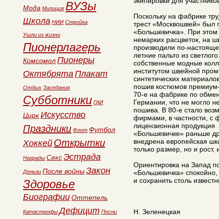
экипировки для участник
ВУЗы
Мода
Милиция
Поскольку на фабрике тру
Школа
НИИ
Стройка
трест «Москвошвей» был 
«Большевичка». При этом 
Ушли из жизни
немарких расцветок, на 
Пионерлагерь
производили по-настояще
летние пальто из светлого
Пионеры
Комсомол
собственные модные колл
институтом швейной пром
Октябрята
Плакат
синтетических материало
пошив костюмов премиум-
Отдых
Заседания
70-е на фабрике по обме
Субботники
Германии, что не могло н
ГАИ
пошива. В 80-е стало воз
Искусство
Цирк
фирмами, в частности, с 
лицензионная продукция 
Праздники
Футбол
Флот
«Большевичке» раньше д
Открытки
внедрена европейская шк
Хоккей
только размер, но и рост, 
Эстрада
Секс
Награды
Ориентировка на Запад п
Закон
После войны
Деньги
«Большевичка» спокойно,
и сохранить столь извест
Здоровье
Биографии
Оттепель
Дефицит
Н. Зеленецкая
Катастрофы
Песни