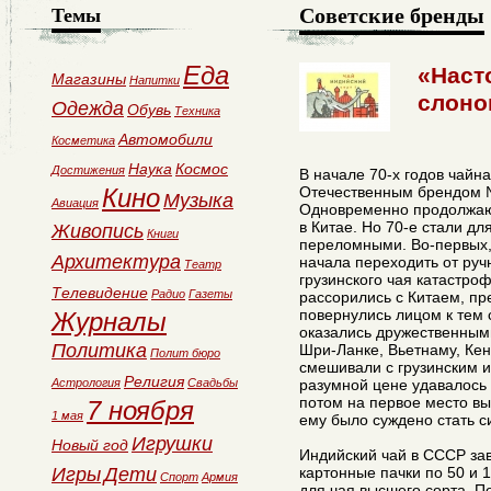
Советские бренды
Темы
Еда
«Наст
Магазины
Напитки
слоно
Одежда
Обувь
Техника
Автомобили
Косметика
Наука
Космос
Достижения
В начале 70-х годов чайн
Кино
Отечественным брендом №
Музыка
Авиация
Одновременно продолжают
в Китае. Но 70-е стали д
Живопись
Книги
переломными. Во-первых,
Архитектура
начала переходить от руч
Театр
грузинского чая катастро
Телевидение
Радио
Газеты
рассорились с Китаем, пр
повернулись лицом к тем 
Журналы
оказались дружественным
Политика
Шри-Ланке, Вьетнаму, Кен
Полит бюро
смешивали с грузинским и
Религия
Астрология
Свадьбы
разумной цене удавалось 
потом на первое место в
7 ноября
1 мая
ему было суждено стать с
Игрушки
Новый год
Индийский чай в СССР за
Игры
Дети
картонные пачки по 50 и 
Спорт
Армия
для чая высшего сорта. П