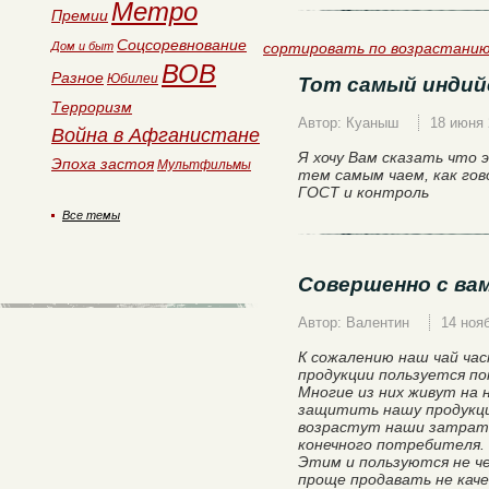
Метро
Премии
Соцсоревнование
Дом и быт
сортировать по возрастани
ВОВ
Разное
Юбилеи
Тот самый индий
Терроризм
Автор: Куаныш
18 июня 
Война в Афганистане
Я хочу Вам сказать что
Эпоха застоя
Мультфильмы
тем самым чаем, как гов
ГОСТ и контроль
Все темы
Совершенно с вам
Автор: Валентин
14 ноя
К сожалению наш чай ча
продукции пользуется п
Многие из них живут на
защитить нашу продукци
возрастут наши затрат
конечного потребителя.
Этим и пользуются не ч
проще продавать не каче