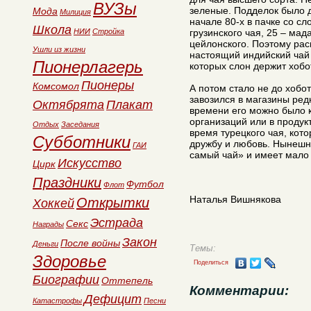
ВУЗы
зеленые. Подделок было д
Мода
Милиция
начале 80-х в пачке со с
Школа
НИИ
Стройка
грузинского чая, 25 – мад
цейлонского. Поэтому рас
Ушли из жизни
настоящий индийский чай 
Пионерлагерь
которых слон держит хобо
Пионеры
Комсомол
А потом стало не до хобот
завозился в магазины ред
Октябрята
Плакат
времени его можно было к
организаций или в продук
Отдых
Заседания
время турецкого чая, кот
Субботники
дружбу и любовь. Нынешн
ГАИ
самый чай» и имеет мало 
Искусство
Цирк
Праздники
Футбол
Флот
Наталья Вишнякова
Открытки
Хоккей
Эстрада
Секс
Награды
Закон
После войны
Деньги
Темы:
Здоровье
Поделиться
Биографии
Оттепель
Комментарии:
Дефицит
Катастрофы
Песни