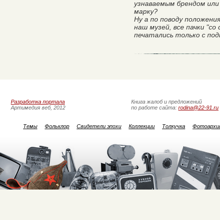
узнаваемым брендом ил
марку?
Ну а по поводу положени
наш музей, все пачки "со
печатались только с по
Разработка портала
Книга жалоб и предложений
Артимедия веб, 2012
по работе сайта:
rodina@22-91.ru
Темы
Фольклор
Свидетели эпохи
Коллекции
Толкучка
Фотоархи