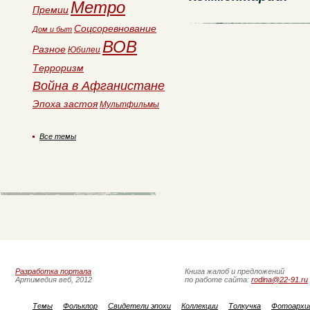
Метро
Премии
Соцсоревнование
Дом и быт
ВОВ
Разное
Юбилеи
Терроризм
Война в Афганистане
Эпоха застоя
Мультфильмы
Все темы
Разработка портала
Книга жалоб и предложений
Артимедия веб, 2012
по работе сайта:
rodina@22-91.ru
Темы
Фольклор
Свидетели эпохи
Коллекции
Толкучка
Фотоархи