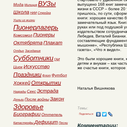
ВУЗы
выпущено 168 книг замечат
Мода
Милиция
жизни в СССР – более 20 
Школа
НИИ
Стройка
пришлось, по сути, сформ
книги: хорошее качество 
Ушли из жизни
замечательный язык. Книг
Пионерлагерь
руках или под подушкой у
издательством сотруднич
Пионеры
Комсомол
Лебедев, Виталий Бианки.
составляющие фундамент 
Октябрята
Плакат
мышонке», «Республика Ш
газета», «Что я видел».
Отдых
Заседания
Субботники
Это были хорошие книги, 
ГАИ
детям и внукам – как част
Искусство
Цирк
же счастье книги, которое
Праздники
Футбол
Флот
Открытки
Хоккей
Наталья Вишнякова
Эстрада
Секс
Награды
Закон
После войны
Деньги
Здоровье
Темы:
Биографии
Оттепель
Поделиться
Дефицит
Катастрофы
Песни
Комментарии: