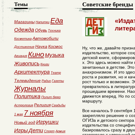
Советские бренды
Темы
Еда
«Изда
Магазины
Напитки
литер
Одежда
Обувь
Техника
Автомобили
Косметика
Наука
Космос
Достижения
Ну, что же, давайте приз
Кино
издательство, которое со
Музыка
Авиация
детской книге, сформиров
х. Это здесь можно найти 
Живопись
Книги
зачитанных в детстве. Эт
Архитектура
анахронизмом. И это здес
Театр
роста и развития, но и ка
Телевидение
Радио
Газеты
рост только и возможен. Э
превратилось в литератур
Журналы
прошедшем времени. Наобо
Политика
движется вперед. Но по с
Полит бюро
маршруту.
Религия
Астрология
Свадьбы
Все началось 9 сентября 
7 ноября
1 мая
закрепляло решение о со
ОГИЗа и детского сектора
Игрушки
Новый год
издательства со специфи
Игры
Дети
базировалось сразу в двух
Спорт
Армия
стартовало с удвоенной с