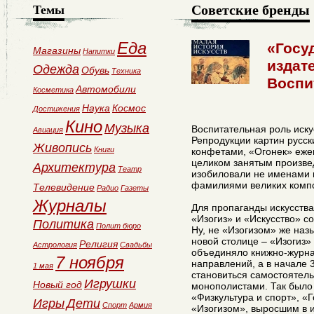
Советские бренды
Темы
Еда
«Госу
Магазины
Напитки
издат
Одежда
Обувь
Техника
Воспи
Автомобили
Косметика
Наука
Космос
Достижения
Кино
Музыка
Воспитательная роль иску
Авиация
Репродукции картин русск
Живопись
Книги
конфетами, «Огонек» еже
целиком занятым произве
Архитектура
Театр
изобиловали не именами 
фамилиями великих компо
Телевидение
Радио
Газеты
Журналы
Для пропаганды искусства 
«Изогиз» и «Искусство» с
Политика
Полит бюро
Ну, не «Изогизом» же назы
новой столице – «Изогиз
Религия
Астрология
Свадьбы
объединяло книжно-журна
7 ноября
направлений, а в начале 3
1 мая
становиться самостоятел
Игрушки
Новый год
монополистами. Так было 
«Физкультура и спорт», «Г
Игры
Дети
Спорт
Армия
«Изогизом», выросшим в и