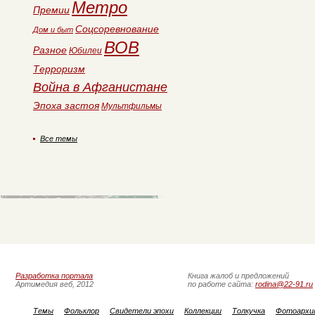
Метро
Премии
Соцсоревнование
Дом и быт
ВОВ
Разное
Юбилеи
Терроризм
Война в Афганистане
Эпоха застоя
Мультфильмы
Все темы
Разработка портала
Книга жалоб и предложений
Артимедия веб, 2012
по работе сайта:
rodina@22-91.ru
Темы
Фольклор
Свидетели эпохи
Коллекции
Толкучка
Фотоархи