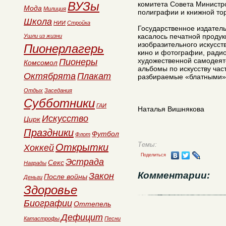
ВУЗы
комитета Совета Министр
Мода
Милиция
полиграфии и книжной тор
Школа
НИИ
Стройка
Государственное издатель
касалось печатной продук
Ушли из жизни
изобразительного искусств
Пионерлагерь
кино и фотографии, радио
художественной самодеят
Пионеры
Комсомол
альбомы по искусству час
Октябрята
Плакат
разбираемые «блатными» 
Отдых
Заседания
Субботники
ГАИ
Наталья Вишнякова
Искусство
Цирк
Праздники
Футбол
Флот
Темы:
Открытки
Хоккей
Поделиться
Эстрада
Секс
Награды
Комментарии:
Закон
После войны
Деньги
Здоровье
Биографии
Оттепель
Дефицит
Катастрофы
Песни