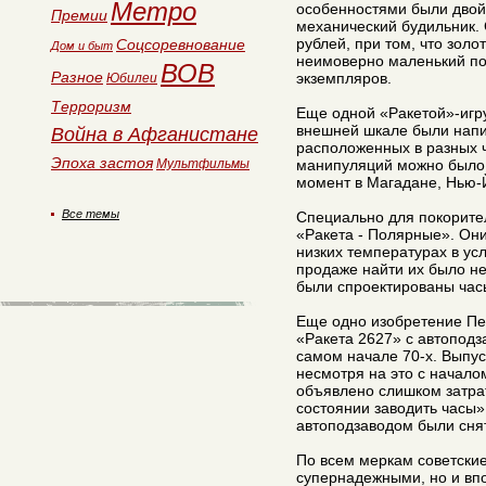
Метро
особенностями были двой
Премии
механический будильник.
рублей, при том, что зол
Соцсоревнование
Дом и быт
неимоверно маленький по
ВОВ
Разное
экземпляров.
Юбилеи
Терроризм
Еще одной «Ракетой»-игру
внешней шкале были напи
Война в Афганистане
расположенных в разных 
Эпоха застоя
Мультфильмы
манипуляций можно было 
момент в Магадане, Нью-
Все темы
Специально для покорит
«Ракета - Полярные». Он
низких температурах в ус
продаже найти их было не
были спроектированы часы
Еще одно изобретение Пе
«Ракета 2627» с автоподз
самом начале 70-х. Выпу
несмотря на это с начало
объявлено слишком затра
состоянии заводить часы»,
автоподзаводом были снят
По всем меркам советские
супернадежными, но и вп