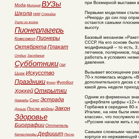
ВУЗы
при Всемирной выставки 
Мода
Милиция
Первыми моделями стали 
Школа
НИИ
Стройка
«Рекорд» до сих пор опра
остаются самыми плоскими
Ушли из жизни
высоту.
Пионерлагерь
Базовый механизм «Ракет
Пионеры
Комсомол
СССР. На его основе было
Октябрята
Плакат
модификаций – то есть, 3,
летчиков, полярников, под
Отдых
Заседания
работать в условиях низк
Субботники
давления.
ГАИ
Вызывает восхищение раз
Искусство
Цирк
70-х появилась модель «
Праздники
дополнительного диска с 
Футбол
Флот
какой день недели приход
Открытки
Хоккей
Одним из фирменных знак
Эстрада
Секс
Награды
циферблате цифры «12» н
Горбачев в середине 80-х
Закон
После войны
Деньги
Италию, на нем были име
Здоровье
классик», что послужило п
«Русские начали жить с ну
Биографии
Оттепель
Самыми сложными часами 
Дефицит
Катастрофы
Песни
корпусе из нержавеющей с