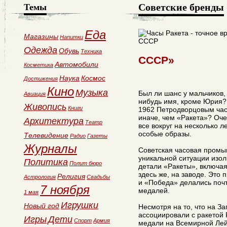
Советские бренды
Темы
Еда
Магазины
Напитки
Одежда
Обувь
Техника
СССР»
Автомобили
Косметика
Наука
Космос
Достижения
Кино
Музыка
Был ли шанс у мальчиков,
Авиация
нибудь имя, кроме Юрия?
Живопись
Книги
1962 Петродворцовым час
иначе, чем «Ракета»? Оче
Архитектура
Театр
все вокруг на несколько л
особые образы.
Телевидение
Радио
Газеты
Журналы
Советская часовая промы
уникальной ситуации изол
Политика
Полит бюро
детали «Ракеты», включая
здесь же, на заводе. Это 
Религия
Астрология
Свадьбы
и «Победа» делались почт
7 ноября
медалей.
1 мая
Игрушки
Новый год
Несмотря на то, что на З
ассоциировали с ракетой 
Игры
Дети
Спорт
Армия
медали на Всемирной Лейп