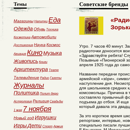
Советские бренды
Темы
Еда
«Ради
Магазины
Напитки
Зорьк
Одежда
Обувь
Техника
Автомобили
Косметика
Наука
Космос
Достижения
Утро. 7 часов 40 минут. З
Кино
радиоточки доносится вои
Музыка
Авиация
«Здравствуйте ребята! Сл
Позывные «Пионерской зо
Живопись
Книги
апреля 1925 года до само
Архитектура
Театр
Название передачи происх
Телевидение
Радио
Газеты
армейской «зóри», симво
наступление дня. Несмотр
Журналы
для школьников средних кл
Политика
комсомольцы. Причина в т
Полит бюро
составляло привычный фо
Религия
Астрология
Свадьбы
подъема до отбоя. И еще 
который давала эта двадц
7 ноября
1 мая
За это короткое время шк
Игрушки
Новый год
репортажи, интервью, нов
Игры
Дети
специально писали лучши
Спорт
Армия
Е.Крылатов, М.Иорданский