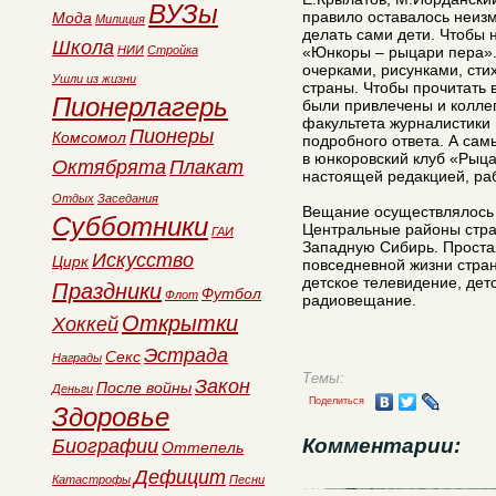
ВУЗы
правило оставалось неиз
Мода
Милиция
делать сами дети. Чтобы 
Школа
НИИ
Стройка
«Юнкоры – рыцари пера».
очерками, рисунками, сти
Ушли из жизни
страны. Чтобы прочитать 
Пионерлагерь
были привлечены и коллег
факультета журналистики 
Пионеры
Комсомол
подробного ответа. А са
в юнкоровский клуб «Рыца
Октябрята
Плакат
настоящей редакцией, ра
Отдых
Заседания
Вещание осуществлялось 
Субботники
Центральные районы стра
ГАИ
Западную Сибирь. Проста
Искусство
Цирк
повседневной жизни стран
детское телевидение, дет
Праздники
Футбол
Флот
радиовещание.
Открытки
Хоккей
Эстрада
Секс
Награды
Темы:
Закон
После войны
Деньги
Поделиться
Здоровье
Комментарии:
Биографии
Оттепель
Дефицит
Катастрофы
Песни