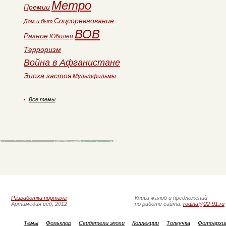
Метро
Премии
Соцсоревнование
Дом и быт
ВОВ
Разное
Юбилеи
Терроризм
Война в Афганистане
Эпоха застоя
Мультфильмы
Все темы
Разработка портала
Книга жалоб и предложений
Артимедия веб, 2012
по работе сайта:
rodina@22-91.ru
Темы
Фольклор
Свидетели эпохи
Коллекции
Толкучка
Фотоархи