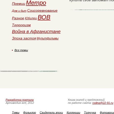
купить себе автомат пок
Метро
Премии
Соцсоревнование
Дом и быт
ВОВ
Разное
Юбилеи
Терроризм
Война в Афганистане
Эпоха застоя
Мультфильмы
Все темы
Разработка портала
Книга жалоб и предложений
Артимедия веб, 2012
по работе сайта:
rodina@22-91.ru
Темы
Фольклор
Свидетели эпохи
Коллекции
Толкучка
Фотоархи