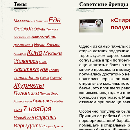
Советские бренды
Темы
Еда
«Стир
Магазины
Напитки
полуа
Одежда
Обувь
Техника
Автомобили
Косметика
Наука
Космос
Достижения
Одной из самых тяжелых 
Кино
стирка детских подгузнико
Музыка
Авиация
тереть куском серого хоз
согнувшись в три погибел
Живопись
Книги
еще кипятить в баке на пл
Архитектура
многие проживали в комм
Театр
получалась достаточно не
Телевидение
Радио
Газеты
появились первые автома
стиральные машины, кото
Журналы
белье, это произвело ре
Политика
записывались, годами сто
Полит бюро
большой переплатой. Маш
Религия
Астрология
Свадьбы
отжимом при помощи валк
7 ноября
1 мая
Особенно популярна была
Принцип ее работы был та
Игрушки
Новый год
перфорированный барабан
Игры
Дети
помещали в стиральный б
Спорт
Армия
загрузки бельем. Жидкос