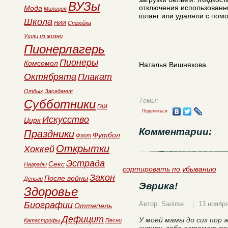
ВУЗы
отключения использованн
Мода
Милиция
шланг или удаляли с пом
Школа
НИИ
Стройка
Ушли из жизни
Пионерлагерь
Пионеры
Комсомол
Наталья Вишнякова
Октябрята
Плакат
Отдых
Заседания
Темы:
Субботники
ГАИ
Поделиться
Искусство
Цирк
Комментарии:
Праздники
Футбол
Флот
Открытки
Хоккей
Эстрада
Секс
Награды
сортировать по убыванию
Закон
После войны
Деньги
Эврика!
Здоровье
Биографии
Автор: Saoirse
13 ноябр
Оттепель
Дефицит
У моей мамы до сих пор 
Катастрофы
Песни