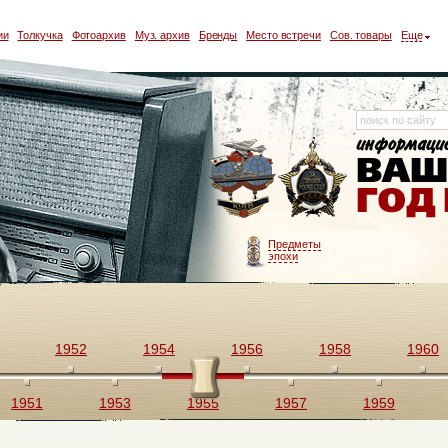
ии
Толкучка
Фотоархив
Муз. архив
Бренды
Место встречи
Сов. товары
Еще
Предметы
эпохи
1952
1954
1956
1958
1960
1951
1953
1955
1957
1959