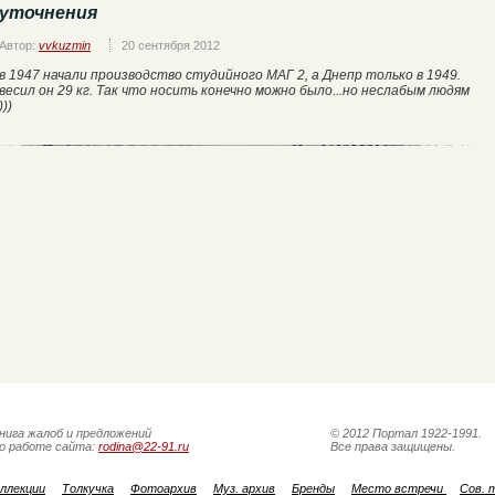
уточнения
Автор:
vvkuzmin
20 сентября 2012
в 1947 начали производство студийного МАГ 2, а Днепр только в 1949.
весил он 29 кг. Так что носить конечно можно было...но неслабым людям
)))
нига жалоб и предложений
© 2012 Портал 1922-1991.
о работе сайта:
rodina@22-91.ru
Все права защищены.
ллекции
Толкучка
Фотоархив
Муз. архив
Бренды
Место встречи
Сов. 