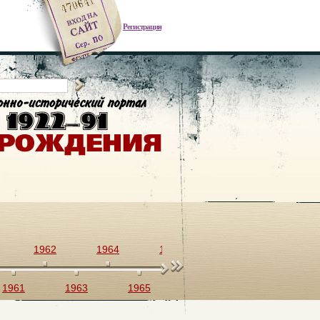
Регистрация
1962
1964
1966
1968
1970
1961
1963
1965
1967
1969