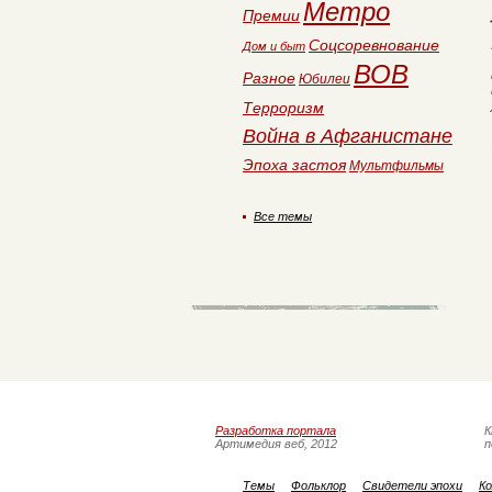
Метро
Премии
Соцсоревнование
Дом и быт
ВОВ
Разное
Юбилеи
Терроризм
Война в Афганистане
Эпоха застоя
Мультфильмы
Все темы
Разработка портала
К
Артимедия веб, 2012
п
Темы
Фольклор
Свидетели эпохи
Ко