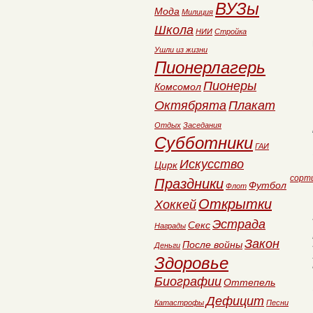
ВУЗы
Мода
Милиция
Школа
НИИ
Стройка
Ушли из жизни
Пионерлагерь
Пионеры
Комсомол
Октябрята
Плакат
Отдых
Заседания
Субботники
ГАИ
Искусство
Цирк
сорт
Праздники
Футбол
Флот
Открытки
Хоккей
Эстрада
Секс
Награды
Закон
После войны
Деньги
Здоровье
Биографии
Оттепель
Дефицит
Катастрофы
Песни