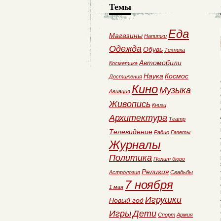
Темы
Еда
Магазины
Напитки
Одежда
Обувь
Техника
Автомобили
Косметика
Наука
Космос
Достижения
Кино
Музыка
Авиация
Живопись
Книги
Архитектура
Театр
Телевидение
Радио
Газеты
Журналы
Политика
Полит бюро
Религия
Астрология
Свадьбы
7 ноября
1 мая
Игрушки
Новый год
Игры
Дети
Спорт
Армия