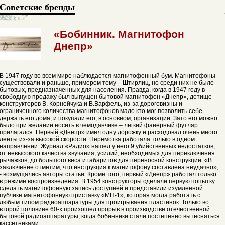
Советские бренды
«Бобинник. Магнитофон
Днепр»
В 1947 году во всем мире наблюдается магнитофонный бум. Магнитофоны
существовали и раньше, примером тому – Штирлиц, но среди них не было
бытовых, предназначенных для населения. Правда, когда в 1947 году в
свободную продажу был выпущен бытовой магнитофон «Днепр», детище
конструкторов В. Корнейчука и В.Варфель, из-за дороговизны и
ограниченного количества магнитофонов мало кто мог позволить себе
держать его дома, и покупали его, в основном, организации. Зато его можно
было при желании носить в чемоданчике – легкий фанерный футляр
прилагался. Первый «Днепр» имел одну дорожку и расходовал очень много
ленты из-за высокой скорости. Перемотка работала только в одном
направлении. Журнал «Радио» нашел у него 9 убийственных недостатков,
от невысокого качества звучания, усилий, необходимых для переключения
рычажков, до большого веса и габаритов для переносной конструкции. «В
заключение отметим, что инструкция к магнитофону составлена неудачно»,
- возмущались авторы статьи. Кроме того, первый «Днепр» работал только
в режиме воспроизведения. В 1954 конструкторы сделали первую попытку
сделать магнитофонную запись доступней и представили изумленной
публике магнитофонную приставку «МП-1», которая могла работать с
любым типом радиоаппаратуры для проигрывания пластинок. Только во
второй половине 60-х произошел прорыв в производстве отечественной
бытовой радиоаппаратуры, когда бобинники стали постепенно вытесняться
кассетниками.