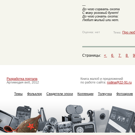
—
До чего сорвать охота
С маку розовый букет!
До чего узнать охота:
Любит милый или нет.
Оценка: нет
Про лю
Тема:
Страницы:
<
6
7
8
Разработка портала
Книга жалоб и предложений
Артимедия веб, 2012
по работе сайта:
rodina@22-91.ru
Темы
Фольклор
Свидетели эпохи
Коллекции
Толкучка
Фотоархив