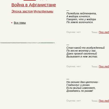
Война в Афганистане
—
Эпоха застоя
Мультфильмы
Полюбила лейтенанта,
А майора хочется.
Говорят, что у майора
По земле волочится.
Все темы
Оценка: нет
Про лю
Тема:
—
Стал какой-то возбужденный
По весне монтер у нас.
Даже провод оголенный
Вызывает в нем экстаз.
Оценка: нет
Про лю
Тема:
—
На окошке два цветочка -
Гладиолус и розан.
Если милый изменяет,
Догадаюсь по разам!
Оценка: нет
Про лю
Тема: