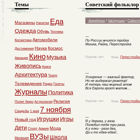
Темы
Советский фольклор
Еда
Анекдоты
/
Частушки
/
Садист
Магазины
Напитки
Одежда
Обувь
Техника
—
Автомобили
Косметика
По России мчится тройка
Мишка, Райка, Перестройка
Наука
Космос
Достижения
Кино
Музыка
Оценка: нет
Перестройка
Тема:
Авиация
Живопись
Книги
—
Архитектура
Театр
Ускорение — важный фактор,
Но не выдержал реактор!
Телевидение
Радио
Газеты
И теперь наш мирный атом
Вся Европа кроет матом…
Журналы
Политика
Религия
Оценка: нет
Перестройка
Тема:
Полит бюро
Астрология
7 ноября
Свадьбы
1 мая
—
Игрушки
Игры
Новый год
Я у дерева, у вяза
Полюбил тебя три раза,
Дети
Мода
Спорт
Армия
А у елки - раза два,
Да и то едва-едва!..
ВУЗы
Школа
Милиция