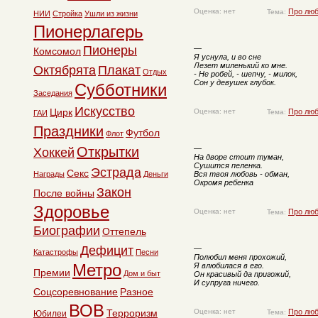
Оценка: нет
Про лю
Тема:
НИИ
Стройка
Ушли из жизни
Пионерлагерь
Пионеры
—
Комсомол
Я уснула, и во сне
Лезет миленький ко мне.
Октябрята
Плакат
Отдых
- Не робей, - шепчу, - милок,
Сон у девушек глубок.
Субботники
Заседания
Искусство
Цирк
Оценка: нет
Про лю
Тема:
ГАИ
Праздники
Футбол
Флот
Открытки
—
Хоккей
На дворе стоит туман,
Сушится пеленка.
Эстрада
Секс
Награды
Деньги
Вся твоя любовь - обман,
Окромя ребенка
Закон
После войны
Здоровье
Оценка: нет
Про лю
Тема:
Биографии
Оттепель
Дефицит
—
Катастрофы
Песни
Полюбил меня прохожий,
Метро
Я влюбилася в его.
Премии
Дом и быт
Он красивый да пригожий,
И супруга ничего.
Соцсоревнование
Разное
ВОВ
Терроризм
Оценка: нет
Про лю
Тема:
Юбилеи