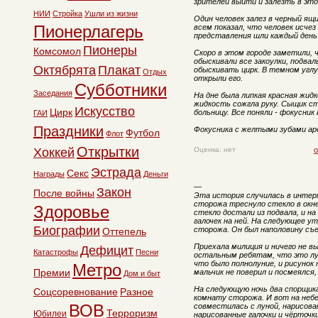
зрителей выйти и залезть в эт
НИИ
Стройка
Ушли из жизни
Один человек залез в черный ящи
Пионерлагерь
всем показал, что человек исчез
представления шли каждый день
Пионеры
Комсомол
Скоро в этом городе заметили,
обыскивали все закоулки, подвал
Октябрята
Плакат
обыскивать цирк. В темном углу
Отдых
открыли его.
Субботники
Заседания
На дне была липкая красная жидк
жидкость сожгла руку. Сыщик стр
Искусство
Цирк
больницу. Все поняли - фокусник
ГАИ
Праздники
Фокусника с желтыми зубами ар
Футбол
Флот
Открытки
Хоккей
Оценка: нет
о
Эстрада
Секс
Награды
Деньги
—
Закон
После войны
Эта история случилась в инте
сторожа треснуло стекло в окне
Здоровье
стекло достали из подвала, и на
галочек на ней. На следующее у
Биографии
сторожа. Он был наполовину съе
Оттепель
Приехала милиция и ничего не вы
Дефицит
Катастрофы
Песни
остальным ребятам, что это л
что было полнолуние, и рисунок 
Метро
Премии
мальчик не поверил и посмеялся,
Дом и быт
На следующую ночь два спорщика
Соцсоревнование
Разное
комнату сторожа. И вот на небе
ВОВ
совместилась с луной, нарисова
Терроризм
Юбилеи
нарисованные галочки и чёрточк