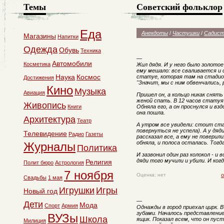
Темы
Советский фольклор
Еда
Анекдоты
/
Частушки
/
Садист
Магазины
Напитки
Одежда
Обувь
Техника
—
Автомобили
Косметика
Жил дядя. И у него было золотое
ему мешало: все сваливается и с
Наука
Космос
статуе, которая там на стадио
Достижения
"Значит, мы с ним обвенчались, р
Кино
Музыка
Авиация
Пришел он, а кольцо никак снять
женой спать. В 12 часов статуя 
Живопись
Книги
Обняла его, а он проснулся и вз
она пошла.
Архитектура
Театр
А утром все увидели: стоит ста
повернуться не успела). А у дяд
Телевидение
Радио
Газеты
рассказал все, а ему не поверили
обняла, и полоса осталась. Тогд
Журналы
Политика
И зазвонил один раз колокол - и
дяди того мучили и убили. И когд
Религия
Полит бюро
Астрология
7 ноября
Оценка: нет
о
Свадьбы
1 мая
Игрушки
Игры
Новый год
—
Дети
Мода
Спорт
Армия
Однажды в город приехал цирк. 
зубами. Началось представление
ВУЗы
Школа
ящик. Показал всем, что он пуст
Милиция