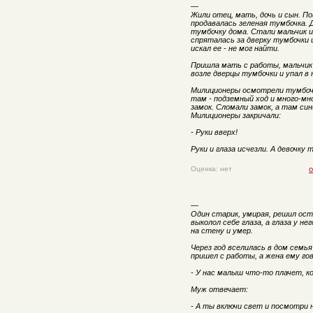
—
Жили отец, мать, дочь и сын. По
продавалась зеленая тумбочка. 
тумбочку дома. Стали мальчик и 
спряталась за дверку тумбочки и
искал ее - не мог найти.
Пришла мать с работы, мальчик 
возле дверцы тумбочки и упал в 
Милиционеры осмотрели тумбочку
там - подземный ход и много-мн
замок. Сломали замок, а там син
Милиционеры закричали:
- Руки вверх!
Руки и глаза исчезли. А девочку 
Оценка: нет
о
—
Один старик, умирая, решил ост
выколол себе глаза, а глаза у не
на стену и умер.
Через год вселилась в дом семь
пришел с работы, а жена ему го
- У нас малыш что-то плачет, ко
Муж отвечает:
- А ты включи свет и посмотри 