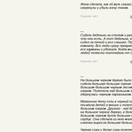
Жена сделала, как ей муж сказал,
сверкнули и убили жену током.
Оценка: нет
о
—
Сидели дяденьки за столом и раз
что она есть. А тот дяденька, 
сидел за печкой и все слышал. П
комнату. Все люди сразу превра
все карманы и убежала. Когда м
людей челюсти поотпадали от с
Оценка: нет
о
—
На большом черном дереве было 
сидела большая-большая черная 
большим-большим черным лесом
озером. Полетела над большим г
обернулась черным паровозиком.
Маленькие дети сели в черный п
посадила детей в мешок и полет
большим озером. Другого - над
на большое черное дерево, в бо
большом черном дупле большая-
сердце. Она сделала из него мал
совенка выросла большая-больша
Черная сова и белая сова полет