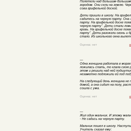
Полетели над большим-большим
городом. Они сели на землю. Чер
сова грифельной доской.
Дети пришли в школу. На грифель
садитесь на черную парту. Она 
парту. На грифельной доске поя
черную парту". Дети стали лома
кровь. На грифельной доске поя
парту". Дети разожгли огонь и б
стало. Из школьного окна вылет
Оценка: нет
о
—
Одна женщина работала в морге.
ложилась спать, то клала свою 
этом и решили над ней подшутит
незаметно подложили ей под под
На следующий день женщина не 
домой, а она сидит на полу, рас
сошла с ума.
Оценка: нет
о
—
Жил один мальчик. И этому маль
- Не садись на черную парту.
Мальчик пошел в школу. Наступи
Учитель сказал ему: