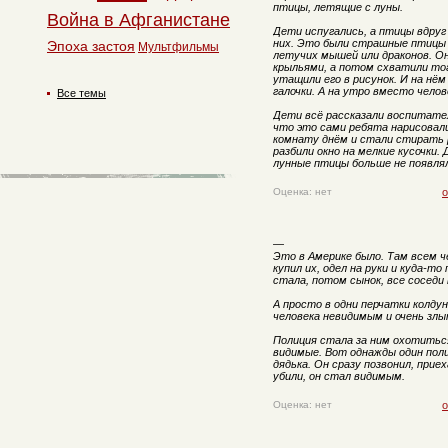
птицы, летящие с луны.
Война в Афганистане
Дети испугались, а птицы вдруг
них. Это были страшные птицы с
Эпоха застоя
Мультфильмы
летучих мышей или драконов. О
крыльями, а потом схватили того
утащили его в рисунок. И на нём
галочки. А на утро вместо чело
Все темы
Дети всё рассказали воспитателя
что это сами ребята нарисовал
комнату днём и стали стирать р
разбили окно на мелкие кусочки. 
лунные птицы больше не появля
Оценка: нет
о
—
Это в Америке было. Там всем ч
купил их, одел на руки и куда-т
стала, потом сынок, все соседи 
А просто в одни перчатки колду
человека невидимым и очень злы
Полиция стала за ним охотиться
видимые. Вот однажды один поли
дядька. Он сразу позвонил, приех
убили, он стал видимым.
Оценка: нет
о