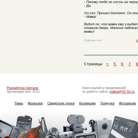
- Почему тебе не сесть на черну
- Да.
Он сел. Прошел диктант. Он пош
- Мама!
Видит он, что мама ему улыбае
открыли дверь. Мальчик забежал 
мамы!
Оценка: нет
о
Страницы:
<
5
6
7
Разработка портала
Книга жалоб и предложений
Артимедия веб, 2012
по работе сайта:
rodina@22-91.ru
Темы
Фольклор
Свидетели эпохи
Коллекции
Толкучка
Фотоархив