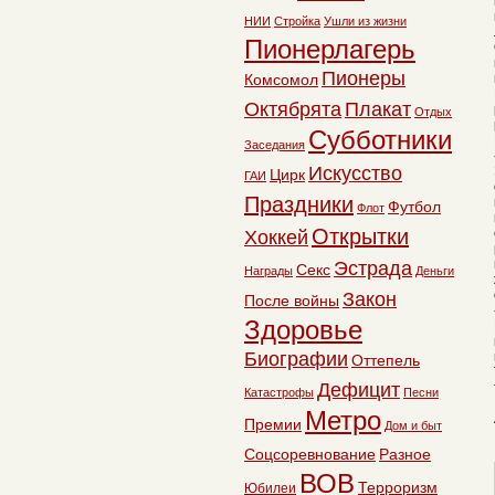
НИИ
Стройка
Ушли из жизни
Пионерлагерь
Пионеры
Комсомол
Октябрята
Плакат
Отдых
Субботники
Заседания
Искусство
Цирк
ГАИ
Праздники
Футбол
Флот
Открытки
Хоккей
Эстрада
Секс
Награды
Деньги
Закон
После войны
Здоровье
Биографии
Оттепель
Дефицит
Катастрофы
Песни
Метро
Премии
Дом и быт
Соцсоревнование
Разное
ВОВ
Терроризм
Юбилеи