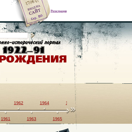
Регистрация
1962
1964
1966
1968
1970
1961
1963
1965
1967
1969