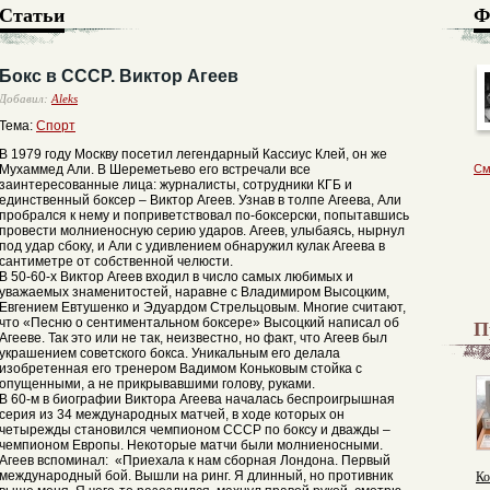
Статьи
Ф
Бокс в СССР. Виктор Агеев
Добавил:
Aleks
Тема:
Спорт
В 1979 году Москву посетил легендарный Кассиус Клей, он же
Мухаммед Али. В Шереметьево его встречали все
См
заинтересованные лица: журналисты, сотрудники КГБ и
единственный боксер – Виктор Агеев. Узнав в толпе Агеева, Али
пробрался к нему и поприветствовал по-боксерски, попытавшись
провести молниеносную серию ударов. Агеев, улыбаясь, нырнул
под удар сбоку, и Али с удивлением обнаружил кулак Агеева в
сантиметре от собственной челюсти.
В 50-60-х Виктор Агеев входил в число самых любимых и
уважаемых знаменитостей, наравне с Владимиром Высоцким,
Евгением Евтушенко и Эдуардом Стрельцовым. Многие считают,
П
что «Песню о сентиментальном боксере» Высоцкий написал об
Агееве. Так это или не так, неизвестно, но факт, что Агеев был
украшением советского бокса. Уникальным его делала
изобретенная его тренером Вадимом Коньковым стойка с
опущенными, а не прикрывавшими голову, руками.
В 60-м в биографии Виктора Агеева началась беспроигрышная
серия из 34 международных матчей, в ходе которых он
четырежды становился чемпионом СССР по боксу и дважды –
чемпионом Европы. Некоторые матчи были молниеносными.
Агеев вспоминал: «Приехала к нам сборная Лондона. Первый
Ко
международный бой. Вышли на ринг. Я длинный, но противник