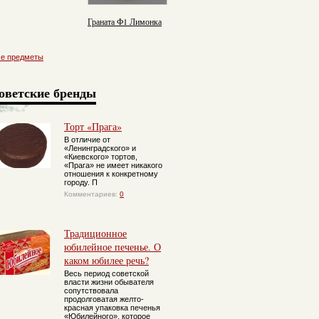
Граната Ф1 Лимонка
се предметы
оветские бренды
Торт «Прага»
В отличие от
«Ленинградского» и
«Киевского» тортов,
«Прага» не имеет никакого
отношения к конкретному
городу. П
Комментариев:
0
Традиционное
юбилейное печенье. О
каком юбилее речь?
Весь период советской
власти жизни обывателя
сопутствовала
продолговатая желто-
красная упаковка печенья
«Юбилейного», которое