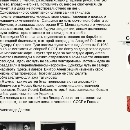
выше меня. Я чего-то разозлился, махнул правой рукой, смотрю
влево, вправо – его нет. Потом чуть об него не споткнулся. Он
лежит, а я даже не почувствовал, отчего он лег».
Одновременно со спортивной славой за ним тянулась
полулегендарная-полускандальная слава. Говорили о драках, о
маршрутах «гуляний» от Сандунов до круглосуточного буфета во
В
Внуково, о скандалах в ресторане ВТО. Молва делала его кумиром:
рассказывали, как боксер, будучи в подпитии, легким движением
руки поймал пролетавшего по своим делам воробья.
С
В середине 60-х началась хрущевская кампания по борьбе со
«звездной болезнью», в которой пострадали Аркадий Райкин и
Эдуард Стрельцов. Тучи начали сгущаться и над Агеевым. В 1968
он был исключен из сборной СССР по боксу за драку возле одного
из московских кафе. Спустя три года за очередную драку Агеев
вместо Олимпиады в Мехико отправился в Коми в место лишения
свободы. Здесь его чуть не забили монтировками, потом – едва не
раздавили в переполненном «воронке». Однажды чуть не замерз
насмерть. Здесь, в лагере, Виктор Агеев решил изменить свою
жизнь, став тренером. Поэтому даже не стал делать
обязательную для зэка татуировку:
«Я думал, как же детей буду тренировать с татуировкой?»
Вернуться в Москву было трудно – зэков лишали столичной
прописки. Помог Иосиф Кобзон, который тоже занимался боксом
и был даже чемпионом Украины.
Так легенда советского бокса Виктор Агеев стал знаменитым
тренером, воспитавшим немало чемпионов СССР и России.
Александр Достян