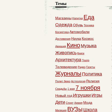
Темы
Еда
Магазины
Напитки
Одежда
Обувь
Техника
Автомобили
Косметика
Наука
Космос
Достижения
Кино
Музыка
Авиация
Живопись
Книги
Архитектура
Театр
Телевидение
Радио
Газеты
Журналы
Политика
Религия
Полит бюро
Астрология
7 ноября
Свадьбы
1 мая
Игрушки
Игры
Новый год
Дети
Мода
Спорт
Армия
ВУЗы
Школа
Милиция