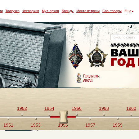
ии
Толкучка
Фотоархив
Муз. архив
Бренды
Место встречи
Сов. товары
Еще
Предметы
эпохи
1952
1954
1956
1958
1960
1951
1953
1955
1957
1959