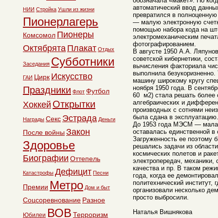
обозначала «макет». Но ког
автоматический ввод данных
НИИ
Стройка
Ушли из жизни
превратился в полноценну
Пионерлагерь
— малую электронную счет
помощью набора кода на шт
Пионеры
Комсомол
электромеханическим печа
фотографированием.
Октябрята
Плакат
Отдых
В августе 1950 А.А. Ляпуно
Субботники
советской кибернетики, сос
Заседания
вычисления факториала чи
выполнила безукоризненно.
Искусство
Цирк
ГАИ
машину широкому кругу спец
ноября 1950 года. В сентя
Праздники
Футбол
Флот
60 м2) стала решать более
Открытки
алгебраических и дифферен
Хоккей
производных с сотнями неиз
Эстрада
была сдана в эксплуатацию
Секс
Награды
Деньги
До 1953 года МЭСМ — мала
Закон
оставалась единственной в
После войны
Загруженность ее поэтому 
Здоровье
решались задачи из област
космических полетов и раке
Биографии
Оттепель
электропередач, механики, 
качества и пр. В таком реж
Дефицит
Катастрофы
Песни
года, когда ее демонтирова
Метро
политехнический институт, г
Премии
Дом и быт
организовали несколько дем
просто выбросили.
Соцсоревнование
Разное
ВОВ
Наталья Вишнякова
Терроризм
Юбилеи