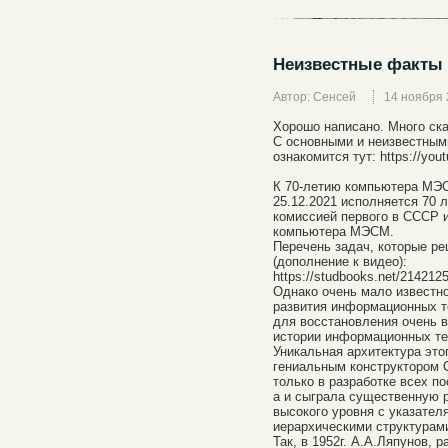
Неизвестные факты
Автор: Сенсей
14 ноября
Хорошо написано. Много ска
С основными и неизвестны
ознакомится тут: https://y
К 70-летию компьютера МЭ
25.12.2021 исполняется 70 
комиссией первого в СССР 
компьютера МЭСМ.
Перечень задач, которые р
(дополнение к видео):
https://studbooks.net/214212
Однако очень мало известно
развития информационных т
для восстановления очень в
истории информационных те
Уникальная архитектура это
гениальным конструктором 
только в разработке всех 
а и сыграла существенную 
высокого уровня с указател
иерархическими структурам
Так, в 1952г. А.А.Ляпунов,