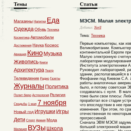
Темы
Статьи
Еда
МЭСМ. Малая электр
Магазины
Напитки
Добавил:
Nerll
Одежда
Обувь
Техника
Тема:
Техника
Автомобили
Косметика
Первые компьютеры, как из
Наука
Космос
Достижения
Великобритании. Компьютер
Кино
континентальной Европе пр
Музыка
Авиация
Малую электронную счетну
Живопись
лаборатории моделирования
Книги
Института электротехники А
Архитектура
Руководил лабораторией, р
Театр
здании, располагавшейся в
Телевидение
Феофании под Киевом С.А. 
Радио
Газеты
работы аналогичных америк
Журналы
Политика
было, и потому советская 
создавалась с нуля. В мал
Религия
Полит бюро
Астрология
тоже были свои плюсы: Лебе
проработал все стадии устр
7 ноября
Свадьбы
1 мая
что впоследствии в нее пра
изменения. При этом, по ср
Игрушки
Игры
Новый год
отечественная по некоторы
прогрессивной.
Дети
Мода
Спорт
Армия
Сначала ЭВМ МЭСМ задумыв
ВУЗы
большой электронной машин
Школа
Милиция