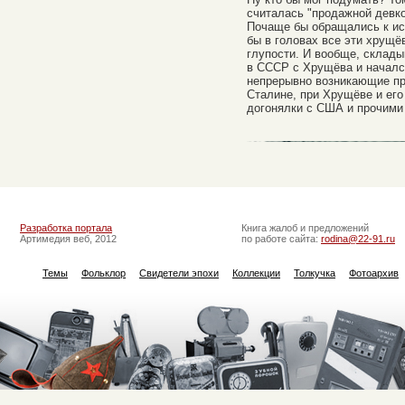
считалась "продажной девк
Почаще бы обращались к ис
бы в головах все эти хрущё
глупости. И вообще, склады
в СССР с Хрущёва и началс
непрерывно возникающие пр
Сталине, при Хрущёве и его
догонялки с США и прочими
Разработка портала
Книга жалоб и предложений
Артимедия веб, 2012
по работе сайта:
rodina@22-91.ru
Темы
Фольклор
Свидетели эпохи
Коллекции
Толкучка
Фотоархив