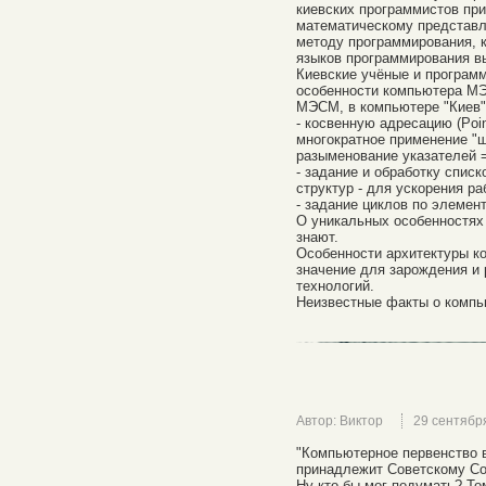
киевских программистов пр
математическому представл
методу программирования, 
языков программирования вы
Киевские учёные и програм
особенности компьютера МЭ
МЭСМ, в компьютере "Киев"
- косвенную адресацию (Poin
многократное применение "ш
разыменование указателей = Mu
- задание и обработку спис
структур - для ускорения ра
- задание циклов по элемен
О уникальных особенностя
знают.
Особенности архитектуры 
значение для зарождения и
технологий.
Неизвестные факты о комп
Автор: Виктор
29 сентябр
"Компьютерное первенство 
принадлежит Советскому Со
Ну кто бы мог подумать? То