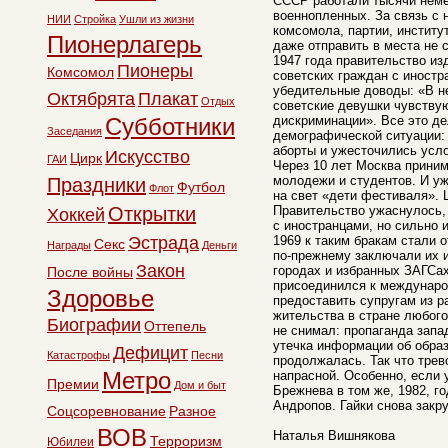
СССР работали тысячи неме
военнопленных. За связь с
НИИ
Стройка
Ушли из жизни
комсомола, партии, институ
Пионерлагерь
даже отправить в места не 
1947 года правительство из
Пионеры
Комсомол
советских граждан с иностр
убедительные доводы: «В н
Октябрята
Плакат
Отдых
советские девушки чувству
Субботники
дискриминации». Все это д
Заседания
демографической ситуации:
аборты и ужесточились усло
Искусство
Цирк
ГАИ
Через 10 лет Москва прини
молодежи и студентов. И уж
Праздники
Футбол
Флот
на свет «дети фестиваля». 
Открытки
Правительство ужаснулось,
Хоккей
с иностранцами, но сильно 
Эстрада
1969 к таким бракам стали 
Секс
Награды
Деньги
по-прежнему заключали их 
Закон
городах и избранных ЗАГСах
После войны
присоединился к междунар
Здоровье
предоставить супругам из р
жительства в стране любого
Биографии
Оттепель
не снимал: пропаганда запа
утечка информации об обра
Дефицит
Катастрофы
Песни
продолжалась. Так что трев
Метро
напрасной. Особенно, если 
Премии
Дом и быт
Брежнева в том же, 1982, го
Андропов. Гайки снова закру
Соцсоревнование
Разное
ВОВ
Наталья Вишнякова
Терроризм
Юбилеи