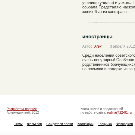
училище учился) и уехала.
собрала.Предсталяю,наскол
жених был из капстраны.
иностранцы
Автор:
Alex
3 апреля 2012
Среди населения советского
очень популярны! Особенно 
родственников брачующихся
на посылки и подарки из-за 
Разработка портала
Книга жалоб и предложений
Артимедия веб, 2012
по работе сайта:
rodina@22-91.ru
Темы
Фольклор
Свидетели эпохи
Коллекции
Толкучка
Фотоархив