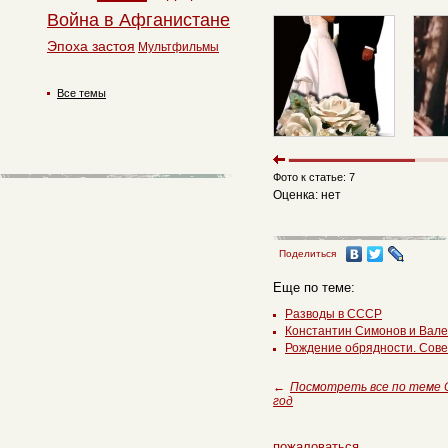
Война в Афганистане
Эпоха застоя
Мультфильмы
Все темы
Фото к статье: 7
Оценка: нет
Поделиться
Еще по теме:
Разводы в СССР
Константин Симонов и Вал
Рождение обрядности. Сов
←
Посмотреть все по теме 
год
пожаловаться