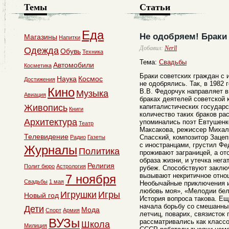
Темы
Статьи
Еда
Не одобряем! Браки
Магазины
Напитки
Добавил:
Nerll
Одежда
Обувь
Техника
Тема:
Свадьбы
Автомобили
Косметика
Браки советских граждан с 
Наука
Космос
Достижения
не одобрялись. Так, в 1982
Кино
В.В. Федорчук направляет 
Музыка
Авиация
браках деятелей советской 
Живопись
капиталистических государс
Книги
количество таких браков ра
Архитектура
упоминались поэт Евтушенк
Театр
Максакова, режиссер Михал
Телевидение
Спасский, композитор Зацеп
Радио
Газеты
с иностранцами, грустил Фе
Журналы
Политика
проживают заграницей, а от
образа жизни, и утечка нег
Религия
Полит бюро
Астрология
рубеж. Способствуют заклю
вызывают некритичное отнош
7 ноября
Свадьбы
1 мая
Необычайные приключения и
любовь моя», «Мелодии бел
Игрушки
Игры
Новый год
История вопроса такова. Ещ
начала борьбу со смешанны
Дети
Мода
Спорт
Армия
летчиц, поварих, связисток
ВУЗы
рассматривались как классо
Школа
Милиция