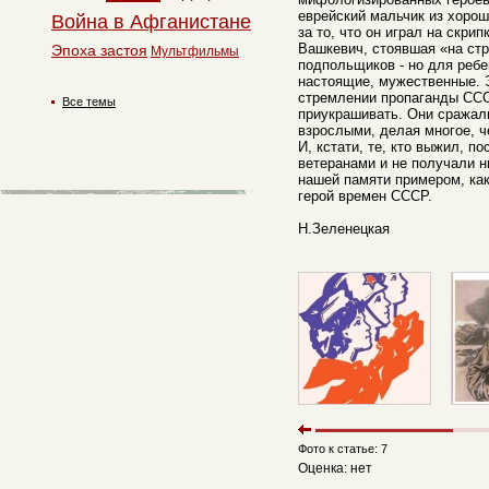
еврейский мальчик из хорош
Война в Афганистане
за то, что он играл на скри
Вашкевич, стоявшая «на ст
Эпоха застоя
Мультфильмы
подпольщиков - но для ребе
настоящие, мужественные. Э
стремлении пропаганды ССС
Все темы
приукрашивать. Они сражали
взрослыми, делая многое, ч
И, кстати, те, кто выжил, п
ветеранами и не получали ни
нашей памяти примером, ка
герой времен СССР.
Н.Зеленецкая
Фото к статье: 7
Оценка: нет