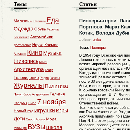
Темы
Статьи
Еда
Пионеры-герои: Пав
Магазины
Напитки
Портнова, Марат Каз
Одежда
Обувь
Техника
Котик, Володя Дубин
Автомобили
Косметика
Добавил:
Zelen
Наука
Космос
Достижения
Тема:
Пионеры
Кино
Музыка
Авиация
В 1954 году Всесоюзная пио
Ленина готовилась отметит
Живопись
Книги
вождя мировой революции. 
организация называлась «Ю
Архитектура
Театр
Вождь идеологический смен
эпический размах остался. 
Телевидение
Радио
Газеты
после 30 лет деятельности:
Журналы
Политика
боги, и свои герои, и атлан
К юбилею готовили Книгу п
Религия
организации им. В. И. Лени
Полит бюро
Астрология
пионеров-героев, отличивши
7 ноября
Отечественной войны.
Свадьбы
1 мая
Тех, кто отличился до войны
Игрушки
Игры
Новый год
как Гриши Акопяна из Гяндж
Акопяна придумали по зада
Дети
Мода
Спорт
Армия
Под №1 в этом разделе зна
ВУЗы
Морозов, образец честности
Школа
Милиция
он пионером не был, но раз