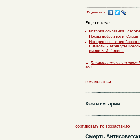
Поделиться
Еще по теме:
История основания Всесоюз
Послы доброй воли. Самант
История основания Всесоюз
Символы и атрибуты Всесо
имени В. И. Ленина
←
Посмотреть все по теме
год
пожаловаться
Комментарии:
сортировать по возрастанию
Смерть Антисоветс