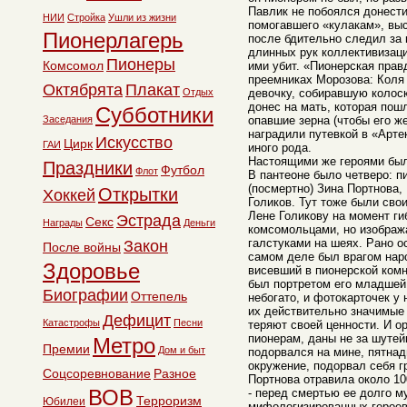
Павлик не побоялся донести
НИИ
Стройка
Ушли из жизни
помогавшего «кулакам», выс
Пионерлагерь
после бдительно следил за 
длинных рук коллективизаци
Пионеры
Комсомол
ими убит. «Пионерская прав
преемниках Морозова: Коля
Октябрята
Плакат
Отдых
девочку, собиравшую колоск
донес на мать, которая пош
Субботники
Заседания
опавшие зерна (чтобы его же
наградили путевкой в «Артек
Искусство
Цирк
ГАИ
иного рода.
Настоящими же героями был
Праздники
Футбол
Флот
В пантеоне было четверо: п
(посмертно) Зина Портнова,
Открытки
Хоккей
Голиков. Тут тоже были сво
Лене Голикову на момент ги
Эстрада
Секс
Награды
Деньги
комсомольцами, но изображ
галстуками на шеях. Рано о
Закон
После войны
самом деле был врагом наро
Здоровье
висевший в пионерской ком
был портретом его младшей
Биографии
Оттепель
небогато, и фотокарточек у 
их действительно значимые
Дефицит
Катастрофы
Песни
теряют своей ценности. И 
пионерам, даны не за шуте
Метро
Премии
Дом и быт
подорвался на мине, пятнад
окружение, подорвал себя г
Соцсоревнование
Разное
Портнова отравила около 1
ВОВ
- перед смертью ее долго м
Терроризм
Юбилеи
мифологизированных героев 