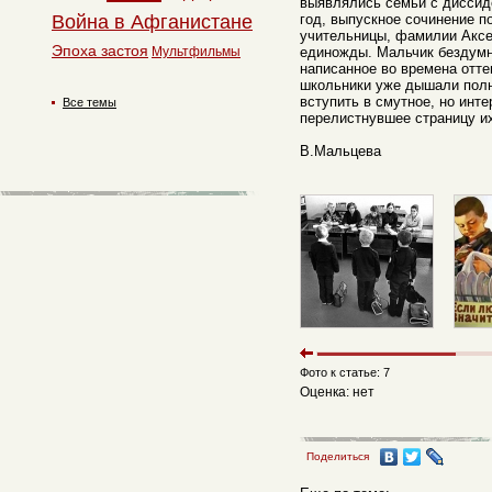
выявлялись семьи с диссид
Война в Афганистане
год, выпускное сочинение п
учительницы, фамилии Аксе
Эпоха застоя
Мультфильмы
единожды. Мальчик бездумн
написанное во времена отте
школьники уже дышали полн
вступить в смутное, но инт
Все темы
перелистнувшее страницу их
В.Мальцева
Фото к статье: 7
Оценка: нет
Поделиться