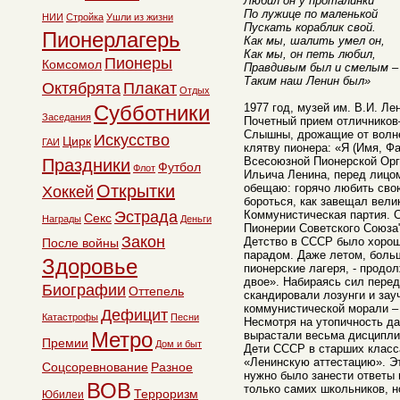
Любил он у проталинки
По лужице по маленькой
НИИ
Стройка
Ушли из жизни
Пускать кораблик свой.
Пионерлагерь
Как мы, шалить умел он,
Как мы, он петь любил,
Пионеры
Комсомол
Правдивым был и смелым –
Таким наш Ленин был»
Октябрята
Плакат
Отдых
Субботники
1977 год, музей им. В.И. Л
Заседания
Почетный прием отличников
Слышны, дрожащие от волне
Искусство
Цирк
ГАИ
клятву пионера: «Я (Имя, Ф
Всесоюзной Пионерской Ор
Праздники
Футбол
Флот
Ильича Ленина, перед лицо
Открытки
обещаю: горячо любить свою
Хоккей
бороться, как завещал велик
Эстрада
Коммунистическая партия. 
Секс
Награды
Деньги
Пионерии Советского Союза
Закон
Детство в СССР было хоро
После войны
парадом. Даже летом, больш
Здоровье
пионерские лагеря, - продо
двое». Набираясь сил пере
Биографии
Оттепель
скандировали лозунги и за
коммунистической морали – 
Дефицит
Катастрофы
Песни
Несмотря на утопичность д
Метро
вырастали весьма дисципли
Премии
Дом и быт
Дети СССР в старших класс
«Ленинскую аттестацию». Эт
Соцсоревнование
Разное
нужно было занести ответы 
ВОВ
только самих школьников, н
Терроризм
Юбилеи