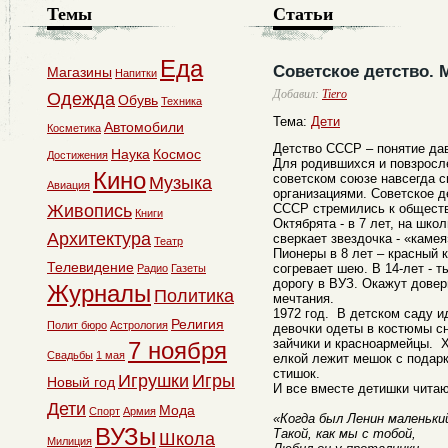
Темы
Статьи
Еда
Советское детство.
Магазины
Напитки
Добавил:
Tiero
Одежда
Обувь
Техника
Тема:
Дети
Автомобили
Косметика
Детство СССР – понятие да
Наука
Космос
Достижения
Для родившихся и повзросл
Кино
советском союзе навсегда 
Музыка
Авиация
организациями. Советское д
Живопись
СССР стремились к обществ
Книги
Октябрята - в 7 лет, на шко
Архитектура
сверкает звездочка - «каме
Театр
Пионеры в 8 лет – красный 
Телевидение
согревает шею. В 14-лет - 
Радио
Газеты
дорогу в ВУЗ. Окажут довер
Журналы
Политика
мечтания.
1972 год. В детском саду и
Религия
Полит бюро
Астрология
девочки одеты в костюмы сн
зайчики и красноармейцы. 
7 ноября
Свадьбы
1 мая
елкой лежит мешок с подар
стишок.
Игрушки
Игры
Новый год
И все вместе детишки чита
Дети
Мода
Спорт
Армия
«Когда был Ленин маленьки
ВУЗы
Такой, как мы с тобой,
Школа
Милиция