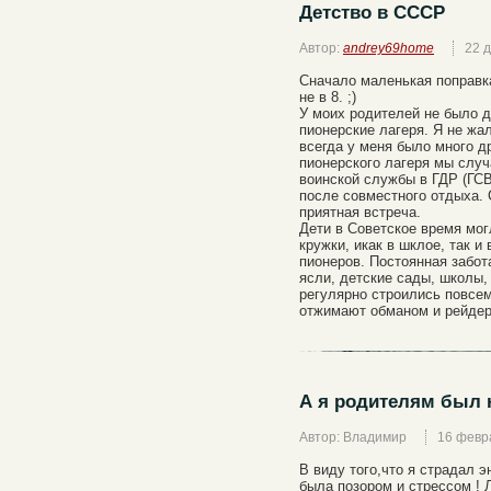
Детство в СССР
Автор:
andrey69home
22 
Сначало маленькая поправка
не в 8. ;)
У моих родителей не было д
пионерские лагеря. Я не жа
всегда у меня было много д
пионерского лагеря мы слу
воинской службы в ГДР (ГСВ
после совместного отдыха. 
приятная встреча.
Дети в Советское время мо
кружки, икак в шклое, так и
пионеров. Постоянная забот
ясли, детские сады, школы,
регулярно строились повсем
отжимают обманом и рейдер
А я родителям был н
Автор: Владимир
16 февр
В виду того,что я страдал 
была позором и стрессом ! 