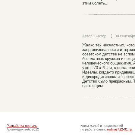
этим болеть...
Автор: Виктор
30 сентябр
Жалко тех несчастных, кото
заорганизованности и торже
советском детстве не вспо
бесплатных кружков и секц
человеческого общежития. А
уже в 70-х были, к сожале
Идеалы, когда-то придававш
и дискредитировали "перест
Детство было прекрасным. 
настоящим.
Разработка портала
Книга жалоб и предложений
Артимедия веб, 2012
по работе сайта:
rodina@22-91.ru